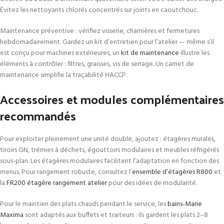
Évitez les nettoyants chlorés concentrés sur joints en caoutchouc.
Maintenance préventive : vérifiez visserie, charnières et fermetures
hebdomadairement. Gardez un kit d’entretien pour l’atelier — même s’il
est conçu pour machines extérieures, un
kit de maintenance
illustre les
éléments à contrôler : filtres, graisses, vis de serrage. Un carnet de
maintenance simplifie la traçabilité HACCP.
Accessoires et modules complémentaires
recommandés
Pour exploiter pleinement une unité double, ajoutez : étagères murales,
tiroirs GN, trémies à déchets, égouttoirs modulaires et meubles réfrigérés
sous-plan. Les étagères modulaires facilitent l’adaptation en fonction des
menus. Pour rangement robuste, consultez l’
ensemble d’étagères R800
et
la
FR200 étagère rangement atelier
pour des idées de modularité.
Pour le maintien des plats chauds pendant le service, les
bains‑Marie
Maxima
sont adaptés aux buffets et traiteurs : ils gardent les plats 2–8