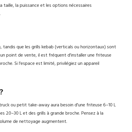
 taille, la puissance et les options nécessaires
.
, tandis que les grills kebab (verticals ou horizontaux) sont
n point de vente, il est fréquent d'installer une friteuse
che. Si l'espace est limité, privilégiez un appareil
 ?
ruck ou petit take-away aura besoin d'une friteuse 6–10 L
uses 20–30 L et des grills à grande broche. Pensez à la
e volume de nettoyage augmentent.