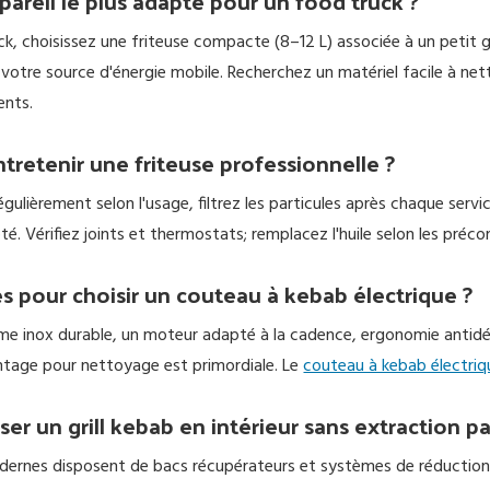
ppareil le plus adapté pour un food truck ?
k, choisissez une friteuse compacte (8–12 L) associée à un petit gr
votre source d'énergie mobile. Recherchez un matériel facile à net
ents.
retenir une friteuse professionnelle ?
 régulièrement selon l'usage, filtrez les particules après chaque 
é. Vérifiez joints et thermostats; remplacez l'huile selon les préco
es pour choisir un couteau à kebab électrique ?
ame inox durable, un moteur adapté à la cadence, ergonomie antidér
ntage pour nettoyage est primordiale. Le
couteau à kebab électriq
ser un grill kebab en intérieur sans extraction pa
odernes disposent de bacs récupérateurs et systèmes de réduction d