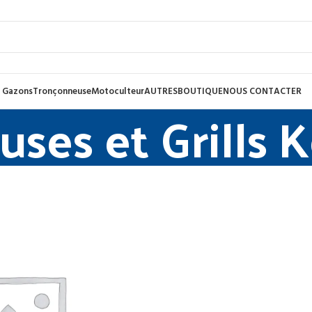
 Gazons
Tronçonneuse
Motoculteur
AUTRES
BOUTIQUE
NOUS CONTACTER
euses et Grills