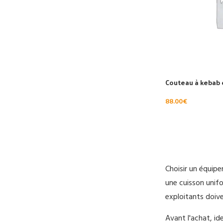
Couteau à kebab 
88.00
€
AJOUTER AU PAN
Choisir un équip
une cuisson unifo
exploitants doive
Avant l'achat, id