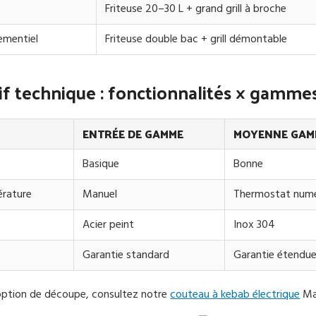
Friteuse 20–30 L + grand grill à broche
ementiel
Friteuse double bac + grill démontable
f technique : fonctionnalités × gamme
ENTRÉE DE GAMME
MOYENNE GAM
Basique
Bonne
érature
Manuel
Thermostat numé
Acier peint
Inox 304
Garantie standard
Garantie étendu
option de découpe, consultez notre
couteau à kebab électrique
Max