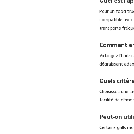
Quel est l'a
Pour un food truc
compatible avec 
transports fréqu
Comment ent
Vidangez l'huile
dégraissant adapt
Quels critèr
Choisissez une l
facilité de démo
Peut-on utili
Certains grills m