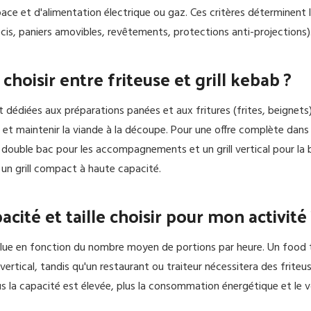
ace et d'alimentation électrique ou gaz. Ces critères déterminent la
cis, paniers amovibles, revêtements, protections anti-projections)
oisir entre friteuse et grill kebab ?
t dédiées aux préparations panées et aux fritures (frites, beignets)
 et maintenir la viande à la découpe. Pour une offre complète dans u
 double bac pour les accompagnements et un grill vertical pour la bro
 un grill compact à haute capacité.
acité et taille choisir pour mon activité
alue en fonction du nombre moyen de portions par heure. Un food t
ll vertical, tandis qu'un restaurant ou traiteur nécessitera des frite
us la capacité est élevée, plus la consommation énergétique et l