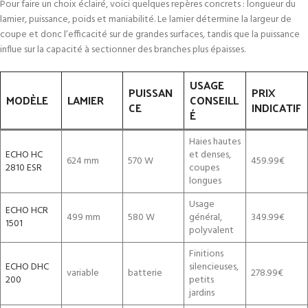
Pour faire un choix éclairé, voici quelques repères concrets : longueur du
lamier, puissance, poids et maniabilité. Le lamier détermine la largeur de
coupe et donc l’efficacité sur de grandes surfaces, tandis que la puissance
influe sur la capacité à sectionner des branches plus épaisses.
USAGE
PUISSAN
PRIX
MODÈLE
LAMIER
CONSEILL
CE
INDICATIF
É
Haies hautes
ECHO HC
et denses,
624 mm
570 W
459.99€
2810 ESR
coupes
longues
Usage
ECHO HCR
499 mm
580 W
général,
349.99€
1501
polyvalent
Finitions
ECHO DHC
silencieuses,
variable
batterie
278.99€
200
petits
jardins