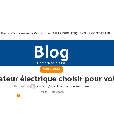
 Gazons
Tronçonneuse
Motoculteur
AUTRES
BOUTIQUE
NOUS CONTACTER
Blog
Home
Non classé
NON CLASSÉ
ateur électrique choisir pour vot
Posted by
contact@toutmotoculture-fr.com
On 14 mars 2026
0