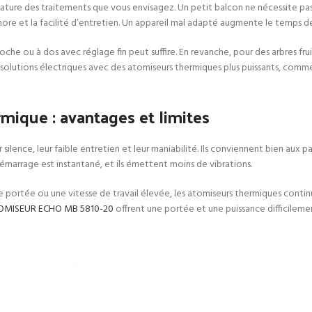
 la nature des traitements que vous envisagez. Un petit balcon ne nécessite p
nore et la facilité d’entretien. Un appareil mal adapté augmente le temps de t
che ou à dos avec réglage fin peut suffire. En revanche, pour des arbres frui
 solutions électriques avec des atomiseurs thermiques plus puissants, comme
rmique : avantages et limites
r silence, leur faible entretien et leur maniabilité. Ils conviennent bien aux p
 démarrage est instantané, et ils émettent moins de vibrations.
 portée ou une vitesse de travail élevée, les atomiseurs thermiques continu
OMISEUR ECHO MB 5810-20
offrent une portée et une puissance difficilemen