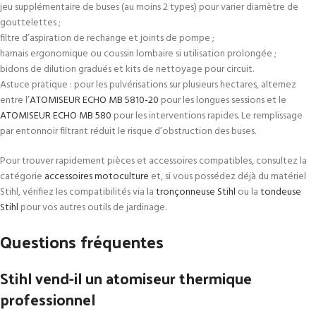
jeu supplémentaire de buses (au moins 2 types) pour varier diamètre de
gouttelettes ;
filtre d’aspiration de rechange et joints de pompe ;
harnais ergonomique ou coussin lombaire si utilisation prolongée ;
bidons de dilution gradués et kits de nettoyage pour circuit.
Astuce pratique : pour les pulvérisations sur plusieurs hectares, alternez
entre l’
ATOMISEUR ECHO MB 5810-20
pour les longues sessions et le
ATOMISEUR ECHO MB 580
pour les interventions rapides. Le remplissage
par entonnoir filtrant réduit le risque d’obstruction des buses.
Pour trouver rapidement pièces et accessoires compatibles, consultez la
catégorie
accessoires motoculture
et, si vous possédez déjà du matériel
Stihl, vérifiez les compatibilités via la
tronçonneuse Stihl
ou la
tondeuse
Stihl
pour vos autres outils de jardinage.
Questions fréquentes
Stihl vend-il un atomiseur thermique
professionnel