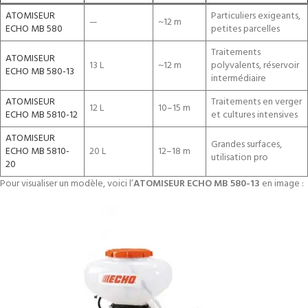
ATOMISEUR
Particuliers exigeants,
—
~12 m
ECHO MB 580
petites parcelles
Traitements
ATOMISEUR
13 L
~12 m
polyvalents, réservoir
ECHO MB 580-13
intermédiaire
ATOMISEUR
Traitements en verger
12 L
10–15 m
ECHO MB 5810-12
et cultures intensives
ATOMISEUR
Grandes surfaces,
ECHO MB 5810-
20 L
12–18 m
utilisation pro
20
Pour visualiser un modèle, voici l’
ATOMISEUR ECHO MB 580-13
en image :