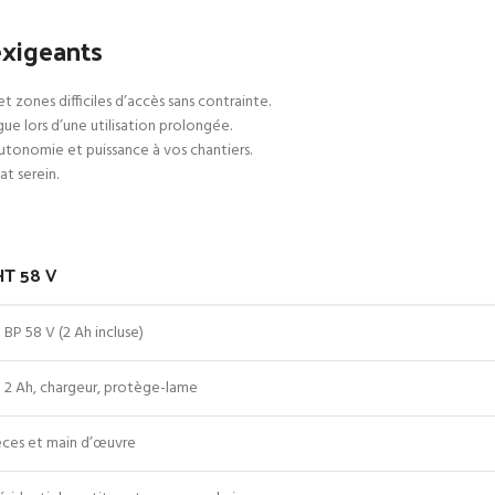
exigeants
et zones difficiles d’accès sans contrainte.
gue lors d’une utilisation prolongée.
utonomie et puissance à vos chantiers.
t serein.
T 58 V
 BP 58 V (2 Ah incluse)
e 2 Ah, chargeur, protège-lame
ièces et main d’œuvre