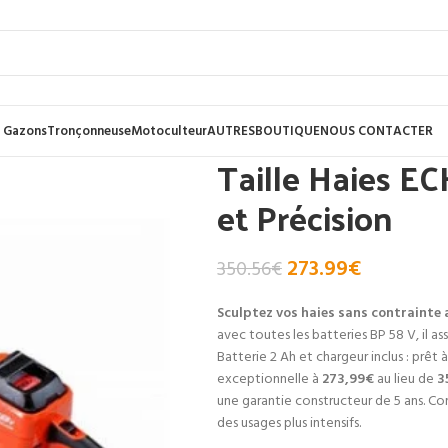
 Gazons
Tronçonneuse
Motoculteur
AUTRES
BOUTIQUE
NOUS CONTACTER
Taille Haies E
et Précision
273.99
€
350.56
€
Sculptez vos haies sans contrainte a
avec toutes les batteries BP 58 V, il a
Batterie 2 Ah et chargeur inclus : prêt à
exceptionnelle à
273,99€
au lieu de
3
une garantie constructeur de 5 ans. 
des usages plus intensifs.