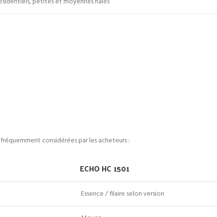
résidentiels, petites et moyennes haies
s fréquemment considérées par les acheteurs :
ECHO HC 1501
Essence / filaire selon version