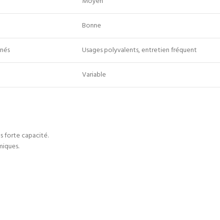
Moyen
Bonne
gnés
Usages polyvalents, entretien fréquent
Variable
s forte capacité.
miques.