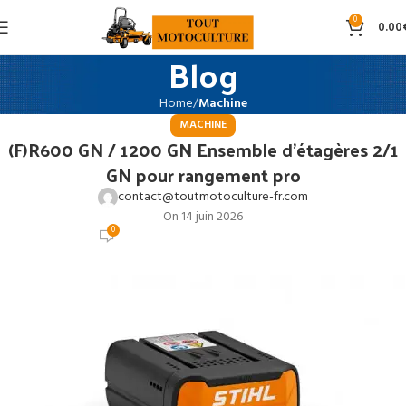
0
0.00
Blog
Home
Machine
MACHINE
(F)R600 GN / 1200 GN Ensemble d’étagères 2/1
GN pour rangement pro
contact@toutmotoculture-fr.com
On 14 juin 2026
0