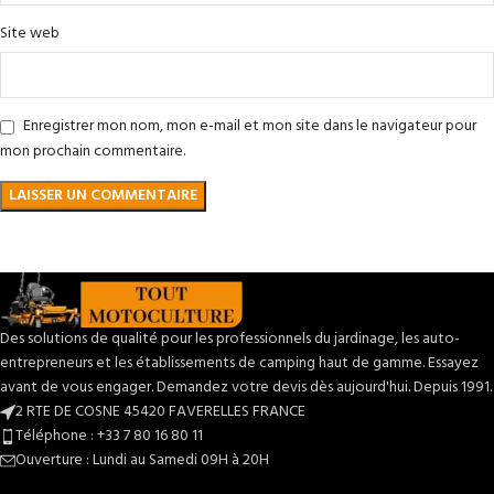
Site web
Enregistrer mon nom, mon e-mail et mon site dans le navigateur pour
mon prochain commentaire.
Des solutions de qualité pour les professionnels du jardinage, les auto-
entrepreneurs et les établissements de camping haut de gamme. Essayez
avant de vous engager. Demandez votre devis dès aujourd'hui. Depuis 1991.
2 RTE DE COSNE 45420 FAVERELLES FRANCE
Téléphone : +33 7 80 16 80 11
Ouverture : Lundi au Samedi 09H à 20H