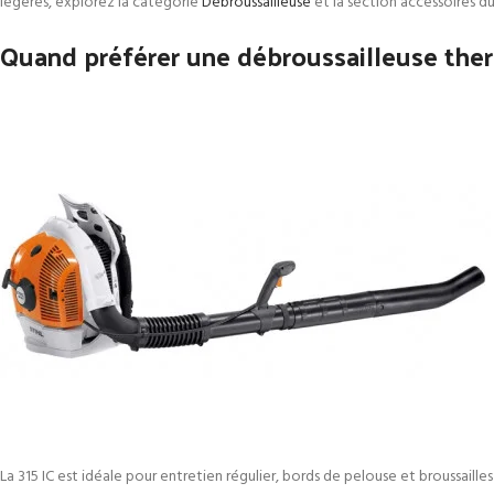
légères, explorez la catégorie
Débroussailleuse
et la section accessoires du 
Quand préférer une débroussailleuse the
La 315 IC est idéale pour entretien régulier, bords de pelouse et broussailles