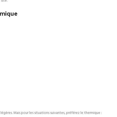
site.
rmique
 légères. Mais pour les situations suivantes, préférez le thermique :