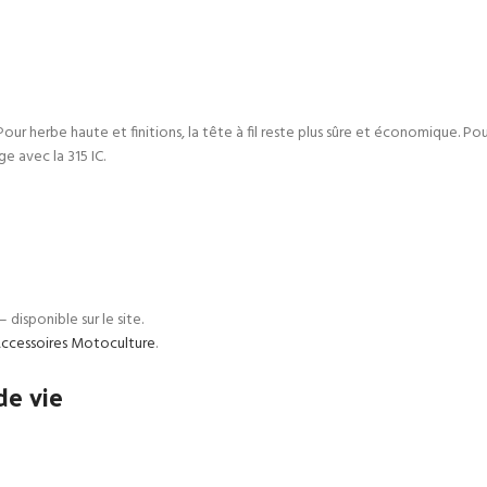
Pour herbe haute et finitions, la tête à fil reste plus sûre et économique. 
e avec la 315 IC.
isponible sur le site.
ccessoires Motoculture
.
de vie