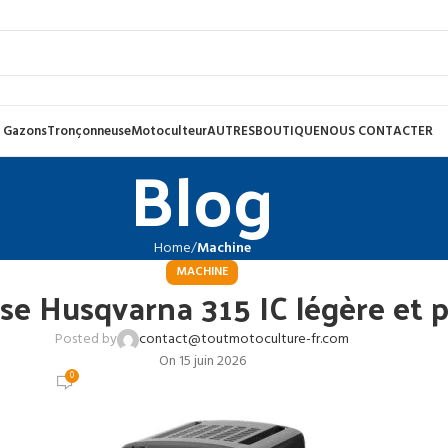
 Gazons
Tronçonneuse
Motoculteur
AUTRES
BOUTIQUE
NOUS CONTACTER
Blog
Home
Machine
MACHINE
se Husqvarna 315 IC légère et
Posted by
contact@toutmotoculture-fr.com
On 15 juin 2026
0