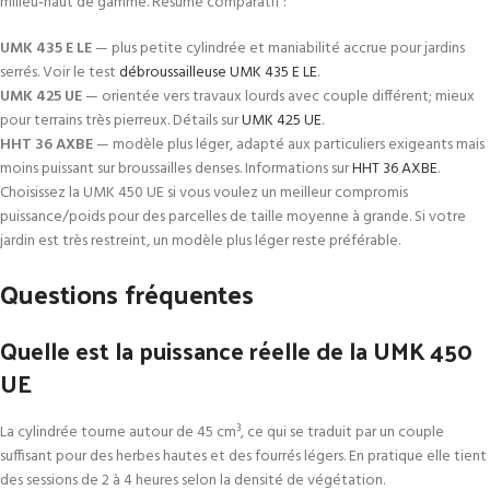
milieu‑haut de gamme. Résumé comparatif :
UMK 435 E LE
— plus petite cylindrée et maniabilité accrue pour jardins
serrés. Voir le test
débroussailleuse UMK 435 E LE
.
UMK 425 UE
— orientée vers travaux lourds avec couple différent; mieux
pour terrains très pierreux. Détails sur
UMK 425 UE
.
HHT 36 AXBE
— modèle plus léger, adapté aux particuliers exigeants mais
moins puissant sur broussailles denses. Informations sur
HHT 36 AXBE
.
Choisissez la UMK 450 UE si vous voulez un meilleur compromis
puissance/poids pour des parcelles de taille moyenne à grande. Si votre
jardin est très restreint, un modèle plus léger reste préférable.
Questions fréquentes
Quelle est la puissance réelle de la UMK 450
UE
La cylindrée tourne autour de 45 cm³, ce qui se traduit par un couple
suffisant pour des herbes hautes et des fourrés légers. En pratique elle tient
des sessions de 2 à 4 heures selon la densité de végétation.