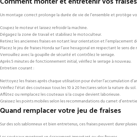
Comment monter et entretenir vos fraises
Un montage correct prolonge la durée de vie de l’ensemble et protège vo
Coupez le moteur et laissez refroidir la machine.
Dégagez la zone de travail et stabilisez le motoculteur.
Retirez les anciennes fraises en notant leur orientation et l’emplacement de
Placez le jeu de fraises Honda sur l’axe hexagonal en respectant le sens de 
Verrouillez avec la goupille de sécurité et contrôlez le serrage.
Après 5 minutes de fonctionnement initial, vérifiez le serrage à nouveau.
Entretien courant :
Nettoyez les fraises après chaque utilisation pour éviter l’accumulation d’a
Vérifiez l’état des couteaux tous les 10 à 20 hectares selon la nature du sol.
Affûtez ou remplacez les couteaux si la coupe devient laborieuse.
Graissez les points mobiles selon les recommandations du carnet d’entreti
Quand remplacer votre jeu de fraises
Sur des sols sablonneux et bien entretenus, ces fraises peuvent durer plusieur