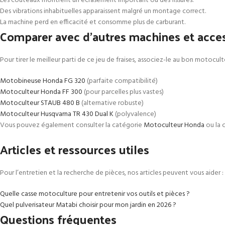
Les couteaux montrent un écrasement important ou des fissures.
Des vibrations inhabituelles apparaissent malgré un montage correct.
La machine perd en efficacité et consomme plus de carburant.
Comparer avec d’autres machines et acce
Pour tirer le meilleur parti de ce jeu de fraises, associez-le au bon motoc
Motobineuse Honda FG 320
(parfaite compatibilité)
Motoculteur Honda FF 300
(pour parcelles plus vastes)
Motoculteur STAUB 480 B
(alternative robuste)
Motoculteur Husqvarna TR 430 Dual K
(polyvalence)
Vous pouvez également consulter la catégorie
Motoculteur Honda
ou la 
Articles et ressources utiles
Pour l’entretien et la recherche de pièces, nos articles peuvent vous aider :
Quelle casse motoculture pour entretenir vos outils et pièces ?
Quel pulverisateur Matabi choisir pour mon jardin en 2026 ?
Questions fréquentes