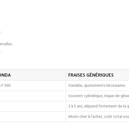
.
rcelles.
.
HONDA
FRAISES GÉNÉRIQUES
à F 560
Variable, ajustements nécessaires
Souvent cylindrique, risque de glis
3 à 5 ans, dépend fortement de la q
Moins cher à l’achat, coût total so