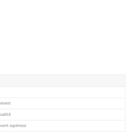
sement
ualité
uvent supérieur