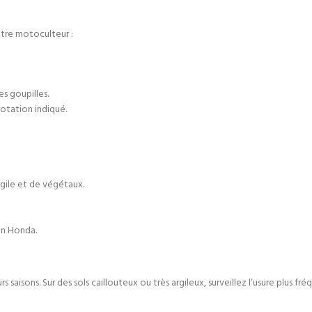
tre motoculteur :
s goupilles.
rotation indiqué.
rgile et de végétaux.
en Honda.
s saisons. Sur des sols caillouteux ou très argileux, surveillez l’usure plus f