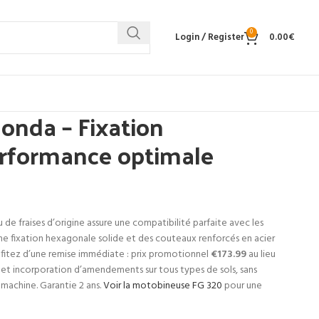
0
Login / Register
0.00
€
Honda – Fixation
erformance optimale
 de fraises d’origine assure une compatibilité parfaite avec les
e fixation hexagonale solide et des couteaux renforcés en acier
fitez d’une remise immédiate : prix promotionnel
€173.99
au lieu
e et incorporation d’amendements sur tous types de sols, sans
achine. Garantie 2 ans.
Voir la motobineuse FG 320
pour une