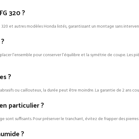
 FG 320 ?
G 320 et autres modèles Honda listés, garantissant un montage sans interve
 ?
er l’ensemble pour conserver l’équilibre et la symétrie de coupe. Les pièc
es ?
abrasifs ou caillouteux, la durée peut être moindre. La garantie de 2 ans cou
n particulier ?
ge sont suffisants. Pour préserver le tranchant, évitez de frapper des pierr
 humide ?