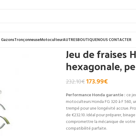
 Gazons
Tronçonneuse
Motoculteur
AUTRES
BOUTIQUE
NOUS CONTACTER
Jeu de fraises 
hexagonale, p
173.99
€
232.10
€
Performance Honda garantie :
ce jeu
motoculteurs Honda FG 320 à F 560, un
trempé pour une longévité accrue. Pro
de €232.10. Idéal pour préparer, binag
compromettre la mécanique de votre m
compatibilité parfaite.