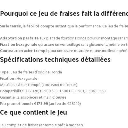
Pourquoi ce jeu de fraises fait la différen
Sur le terrain, la fiabilité compte autant que la performance. Ce jeu de frai
Adaptation parfaite
aux plans de fixation Honda pour un montage sans m
Fixation hexagonale
qui assure un verrouillage sans glissement, même en tra
Couteaux en acier trempé
pour une usure retardée et une meilleure pénét
Spécifications techniques détaillées
Type : Jeu de fraises d’origine Honda
Fixation : Hexagonale
Matériau : Acier trempé (couteaux renforcés)
Compatibilité : FG 320, FJ 500 SE, FJ 500 DE, F 501, F 506, F 560
Garantie : 2 ans pièces et main d’œuvre
Prix promotionnel :
€173.99
(au lieu de €232.10)
Ce que contient le jeu
Jeu complet de fraises (ensemble prêt à monter)