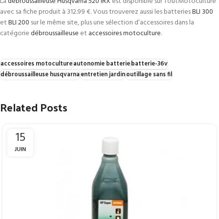
La
débroussailleuse Husqvarna 520 IRX
est disponible sur ToutMotoculture
avec sa fiche produit à 312.99 €. Vous trouverez aussi les batteries
BLI 300
et
BLI 200
sur le même site, plus une sélection d’accessoires dans la
catégorie
débroussailleuse
et
accessoires motoculture
.
accessoires motoculture
autonomie batterie
batterie-36v
débroussailleuse husqvarna
entretien jardin
outillage sans fil
Related Posts
15
JUIN