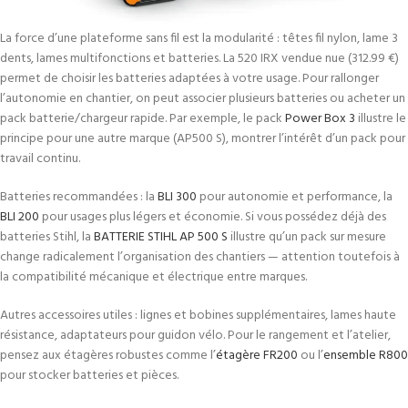
La force d’une plateforme sans fil est la modularité : têtes fil nylon, lame 3
dents, lames multifonctions et batteries. La 520 IRX vendue nue (312.99 €)
permet de choisir les batteries adaptées à votre usage. Pour rallonger
l’autonomie en chantier, on peut associer plusieurs batteries ou acheter un
pack batterie/chargeur rapide. Par exemple, le pack
Power Box 3
illustre le
principe pour une autre marque (AP500 S), montrer l’intérêt d’un pack pour
travail continu.
Batteries recommandées : la
BLI 300
pour autonomie et performance, la
BLI 200
pour usages plus légers et économie. Si vous possédez déjà des
batteries Stihl, la
BATTERIE STIHL AP 500 S
illustre qu’un pack sur mesure
change radicalement l’organisation des chantiers — attention toutefois à
la compatibilité mécanique et électrique entre marques.
Autres accessoires utiles : lignes et bobines supplémentaires, lames haute
résistance, adaptateurs pour guidon vélo. Pour le rangement et l’atelier,
pensez aux étagères robustes comme l’
étagère FR200
ou l’
ensemble R800
pour stocker batteries et pièces.