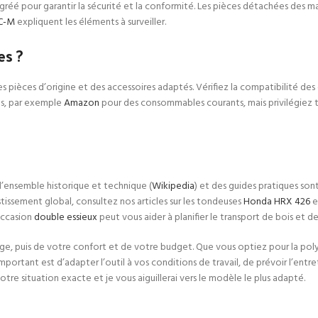
agréé pour garantir la sécurité et la conformité. Les pièces détachées des 
 C-M
expliquent les éléments à surveiller.
es ?
s pièces d’origine et des accessoires adaptés. Vérifiez la compatibilité des 
es, par exemple
Amazon
pour des consommables courants, mais privilégiez t
’ensemble historique et technique (
Wikipedia
) et des guides pratiques son
issement global, consultez nos articles sur les tondeuses
Honda HRX 426
e
’occasion
double essieux
peut vous aider à planifier le transport de bois et de
e, puis de votre confort et de votre budget. Que vous optiez pour la poly
’important est d’adapter l’outil à vos conditions de travail, de prévoir l’ent
otre situation exacte et je vous aiguillerai vers le modèle le plus adapté.