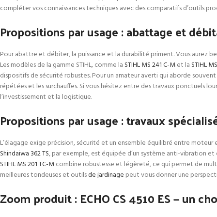
compléter vos connaissances techniques avec des comparatifs d’outils pro
Propositions par usage : abattage et débi
Pour abattre et débiter, la puissance et la durabilité priment. Vous aurez 
Les modèles de la gamme STIHL, comme la
STIHL MS 241 C-M
et la
STIHL MS
dispositifs de sécurité robustes. Pour un amateur averti qui aborde souven
répétées et les surchauffes. Si vous hésitez entre des travaux ponctuels l
l’investissement et la logistique.
Propositions par usage : travaux spécialis
L’élagage exige précision, sécurité et un ensemble équilibré entre moteur e
Shindaiwa 362 TS
, par exemple, est équipée d’un système anti-vibration et 
STIHL MS 201 TC-M
combine robustesse et légèreté, ce qui permet de multipl
meilleures tondeuses et outils
de jardinage
peut vous donner une perspecti
Zoom produit : ECHO CS 4510 ES — un choi