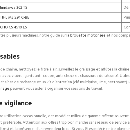
hindaiwa 362 TS
Dém
TIHL MS 291 C-BE
Pui
CHO CS 4510 ES
Con
tre plusieurs machines, notre guide sur
la brouette motorisée
et nos compara
nsables
de chaîne, nettoyez le filtre à air, surveillez le graissage et affûtez la cha
avec visière, gants anti-coupe, anti-chocs et chaussures de sécurité. Utilis
chaînes de rechange et un kit d’entretien (clé multiprise, lime, nettoyant). P
dinage
peuvent vous aider à organiser vos sessions de travail.
e vigilance
une utilisation occasionnelle, des modèles milieu de gamme offrent souvent le
référable. Attention aux offres trop bon marché sans réseau de service apr
iltres) et la présence d’un revendeur local. Si vous êtes indécis entre plusie