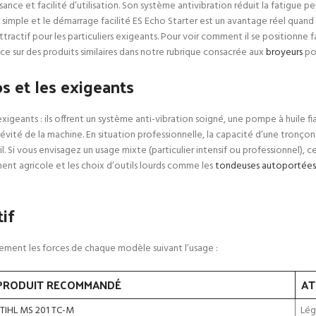
nce et facilité d’utilisation. Son système antivibration réduit la fatigue p
s simple et le démarrage facilité ES Echo Starter est un avantage réel quand 
ttractif pour les particuliers exigeants. Pour voir comment il se position
ce sur des produits similaires dans notre rubrique consacrée aux
broyeurs
pou
s et les exigeants
 exigeants : ils offrent un système anti-vibration soigné, une pompe à huil
longévité de la machine. En situation professionnelle, la capacité d’une tron
ail. Si vous envisagez un usage mixte (particulier intensif ou professionnel)
ment agricole et les choix d’outils lourds comme les
tondeuses autoportées
if
pidement les forces de chaque modèle suivant l’usage :
PRODUIT RECOMMANDÉ
AT
TIHL MS 201 TC-M
Lég