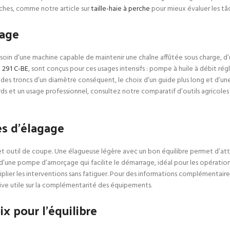
ches, comme notre article sur
taille-haie à perche
pour mieux évaluer les t
tage
besoin d’une machine capable de maintenir une chaîne affûtée sous charge, d
 291 C-BE
, sont conçus pour ces usages intensifs : pompe à huile à débit ré
t des troncs d’un diamètre conséquent, le choix d’un guide plus long et d’
ourds et un usage professionnel, consultez notre comparatif d’outils agrico
és d’élagage
t outil de coupe. Une élagueuse légère avec un bon équilibre permet d’attein
d’une pompe d’amorçage qui facilite le démarrage, idéal pour les opérations 
ier les interventions sans fatiguer. Pour des informations complémentaires s
ve utile sur la complémentarité des équipements.
x pour l’équilibre