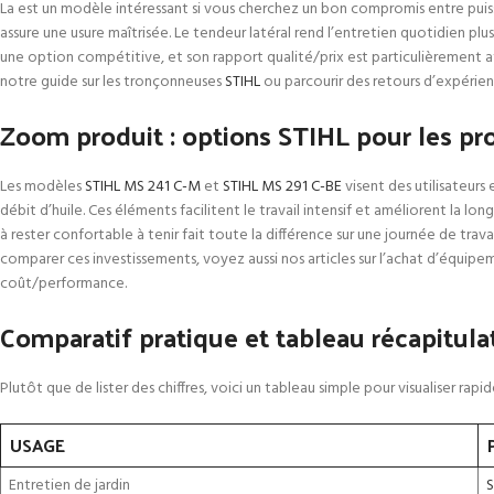
La
est un modèle intéressant si vous cherchez un bon compromis entre puissa
assure une usure maîtrisée. Le tendeur latéral rend l’entretien quotidien plu
une option compétitive, et son rapport qualité/prix est particulièrement a
notre guide sur les tronçonneuses
STIHL
ou parcourir des retours d’expérien
Zoom produit : options STIHL pour les pro
Les modèles
STIHL MS 241 C-M
et
STIHL MS 291 C-BE
visent des utilisateurs
débit d’huile. Ces éléments facilitent le travail intensif et améliorent la 
à rester confortable à tenir fait toute la différence sur une journée de trav
comparer ces investissements, voyez aussi nos articles sur l’achat d’équipe
coût/performance.
Comparatif pratique et tableau récapitulat
Plutôt que de lister des chiffres, voici un tableau simple pour visualiser ra
USAGE
Entretien de jardin
S