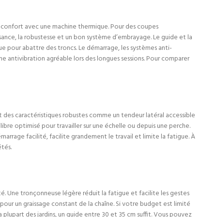
u de confort avec une machine thermique. Pour des coupes
uissance, la robustesse et un bon système d’embrayage. Le guide et la
ue pour abattre des troncs. Le démarrage, les systèmes anti-
me antivibration agréable lors des longues sessions. Pour comparer
nt des caractéristiques robustes comme un tendeur latéral accessible
ibre optimisé pour travailler sur une échelle ou depuis une perche.
rrage facilité, facilite grandement le travail et limite la fatigue. À
tés.
té. Une tronçonneuse légère réduit la fatigue et facilite les gestes
ur un graissage constant de la chaîne. Si votre budget est limité
a plupart des jardins, un guide entre 30 et 35 cm suffit. Vous pouvez