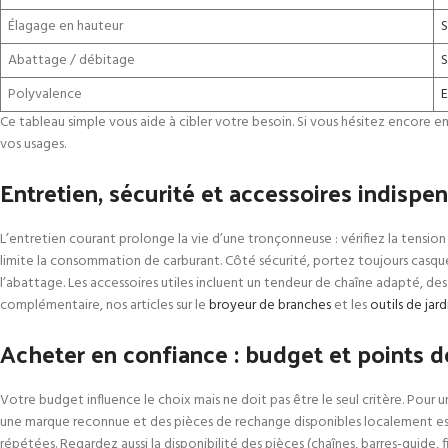
Élagage en hauteur
S
Abattage / débitage
S
Polyvalence
E
Ce tableau simple vous aide à cibler votre besoin. Si vous hésitez encore en
vos usages.
Entretien, sécurité et accessoires indispe
L’entretien courant prolonge la vie d’une tronçonneuse : vérifiez la tension 
limite la consommation de carburant. Côté sécurité, portez toujours casque 
l’abattage. Les accessoires utiles incluent un tendeur de chaîne adapté, des 
complémentaire, nos articles sur le
broyeur de branches
et les
outils de jar
Acheter en confiance : budget et points d
Votre budget influence le choix mais ne doit pas être le seul critère. Pour 
une marque reconnue et des pièces de rechange disponibles localement est p
répétées. Regardez aussi la disponibilité des pièces (chaînes, barres-guide, f