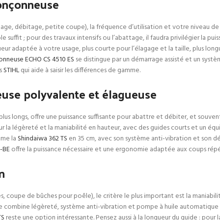
tronçonneuse
battage, débitage, petite coupe), la fréquence d’utilisation et votre nivea
suffit ; pour des travaux intensifs ou l’abattage, il faudra privilégier la p
 adaptée à votre usage, plus courte pour l’élagage et la taille, plus long
onneuse ECHO CS 4510 ES
se distingue par un démarrage assisté et un systè
es
STIHL
qui aide à saisir les différences de gamme.
euse polyvalente et élagueuse
lus longs, offre une puissance suffisante pour abattre et débiter, et souve
la légèreté et la maniabilité en hauteur, avec des guides courts et un équil
mme la
Shindaiwa 362 TS
en 35 cm, avec son système anti-vibration et son déma
C-BE
offre la puissance nécessaire et une ergonomie adaptée aux coups répé
n
es, coupe de bûches pour poêle), le critère le plus important est la maniabili
e combine légèreté, système anti-vibration et pompe à huile automatique po
TS
reste une option intéressante. Pensez aussi à la longueur du guide : pour l