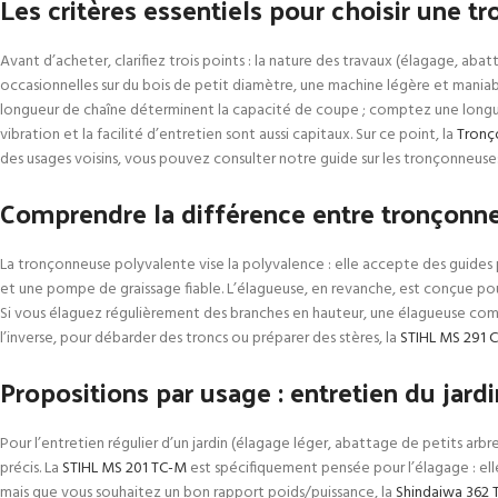
Les critères essentiels pour choisir une 
Avant d’acheter, clarifiez trois points : la nature des travaux (élagage, a
occasionnelles sur du bois de petit diamètre, une machine légère et maniable 
longueur de chaîne déterminent la capacité de coupe ; comptez une longueur
vibration et la facilité d’entretien sont aussi capitaux. Sur ce point, la
Tronç
des usages voisins, vous pouvez consulter notre guide sur les tronçonneus
Comprendre la différence entre tronçonn
La tronçonneuse polyvalente vise la polyvalence : elle accepte des guides p
et une pompe de graissage fiable. L’élagueuse, en revanche, est conçue pour 
Si vous élaguez régulièrement des branches en hauteur, une élagueuse co
l’inverse, pour débarder des troncs ou préparer des stères, la
STIHL MS 291 
Propositions par usage : entretien du jardi
Pour l’entretien régulier d’un jardin (élagage léger, abattage de petits arbr
précis. La
STIHL MS 201 TC-M
est spécifiquement pensée pour l’élagage : ell
mais que vous souhaitez un bon rapport poids/puissance, la
Shindaiwa 362 