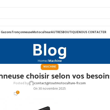
 Gazons
Tronçonneuse
Motoculteur
AUTRES
BOUTIQUE
NOUS CONTACTER
Blog
Home
Machine
MACHINE
nneuse choisir selon vos besoin
Posted by
contact@toutmotoculture-fr.com
On 30 novembre 2025
0