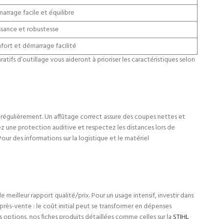
arrage facile et équilibre
ssance et robustesse
fort et démarrage facilité
tifs d’outillage vous aideront à prioriser les caractéristiques selon
îne régulièrement. Un affûtage correct assure des coupes nettes et
ez une protection auditive et respectez les distances lors de
our des informations sur la logistique et le matériel
 meilleur rapport qualité/prix. Pour un usage intensif, investir dans
ès-vente : le coût initial peut se transformer en dépenses
urs options, nos fiches produits détaillées comme celles sur la
STIHL