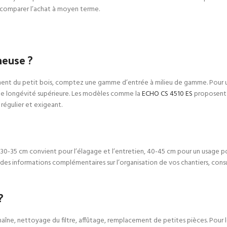
 comparer l’achat à moyen terme.
neuse ?
ent du petit bois, comptez une gamme d’entrée à milieu de gamme. Pour un uti
une longévité supérieure. Les modèles comme la
ECHO CS 4510 ES
proposent 
régulier et exigeant.
-35 cm convient pour l’élagage et l’entretien, 40-45 cm pour un usage polyv
ur des informations complémentaires sur l’organisation de vos chantiers, con
?
îne, nettoyage du filtre, affûtage, remplacement de petites pièces. Pour le