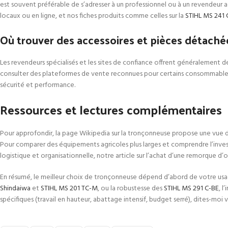
est souvent préférable de s’adresser à un professionnel ou à un revendeur 
locaux ou en ligne, et nos fiches produits comme celles sur la
STIHL MS 241
Où trouver des accessoires et pièces détaché
Les revendeurs spécialisés et les sites de confiance offrent généralement de
consulter des plateformes de vente reconnues pour certains consommabl
sécurité et performance.
Ressources et lectures complémentaires
Pour approfondir, la page Wikipedia sur la tronçonneuse propose une vue d
Pour comparer des équipements agricoles plus larges et comprendre l’invest
logistique et organisationnelle, notre article sur l’achat d’une remorque d
En résumé, le meilleur choix de tronçonneuse dépend d’abord de votre usag
Shindaiwa
et
STIHL MS 201 TC-M
, ou la robustesse des
STIHL MS 291 C-BE
, l
spécifiques (travail en hauteur, abattage intensif, budget serré), dites-moi v