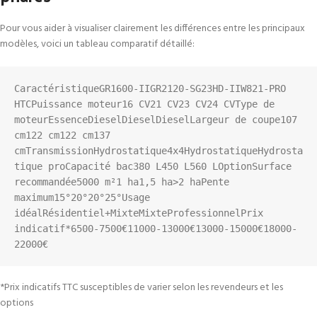
Pour vous aider à visualiser clairement les différences entre les principaux
modèles, voici un tableau comparatif détaillé:
CaractéristiqueGR1600-IIGR2120-SG23HD-IIW821-PRO 
HTCPuissance moteur16 CV21 CV23 CV24 CVType de 
moteurEssenceDieselDieselDieselLargeur de coupe107 
cm122 cm122 cm137 
cmTransmissionHydrostatique4x4HydrostatiqueHydrosta
tique proCapacité bac380 L450 L560 LOptionSurface 
recommandée5000 m²1 ha1,5 ha>2 haPente 
maximum15°20°20°25°Usage 
idéalRésidentiel+MixteMixteProfessionnelPrix 
indicatif*6500-7500€11000-13000€13000-15000€18000-
22000€
*Prix indicatifs TTC susceptibles de varier selon les revendeurs et les
options