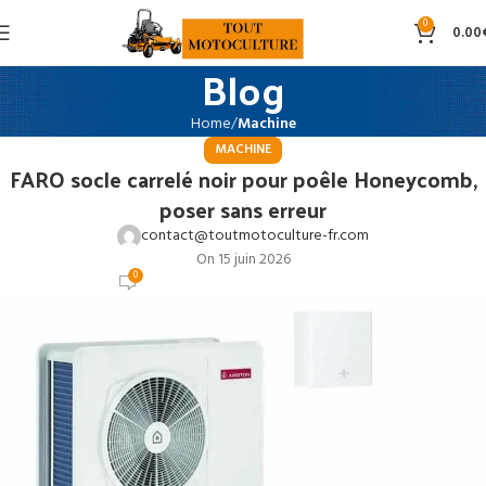
0
0.00
Blog
Home
Machine
MACHINE
FARO socle carrelé noir pour poêle Honeycomb,
poser sans erreur
contact@toutmotoculture-fr.com
On 15 juin 2026
0