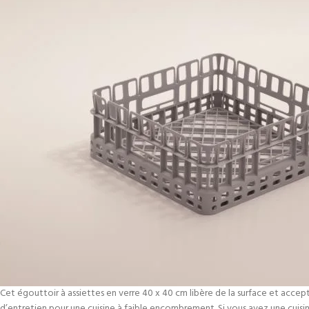
Cet égouttoir à assiettes en verre 40 x 40 cm libère de la surface et accept
d’entretien pour une cuisine à faible encombrement. Si vous avez une cuis