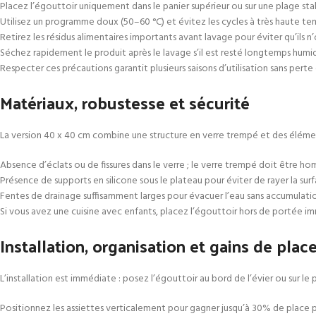
Placez l’égouttoir uniquement dans le panier supérieur ou sur une plage stab
Utilisez un programme doux (50–60 °C) et évitez les cycles à très haute tem
Retirez les résidus alimentaires importants avant lavage pour éviter qu’ils n
Séchez rapidement le produit après le lavage s’il est resté longtemps humide
Respecter ces précautions garantit plusieurs saisons d’utilisation sans pert
Matériaux, robustesse et sécurité
La version 40 x 40 cm combine une structure en verre trempé et des éléments 
Absence d’éclats ou de fissures dans le verre ; le verre trempé doit être h
Présence de supports en silicone sous le plateau pour éviter de rayer la surf
Fentes de drainage suffisamment larges pour évacuer l’eau sans accumulatio
Si vous avez une cuisine avec enfants, placez l’égouttoir hors de portée immé
Installation, organisation et gains de plac
L’installation est immédiate : posez l’égouttoir au bord de l’évier ou sur le p
Positionnez les assiettes verticalement pour gagner jusqu’à 30% de place pa