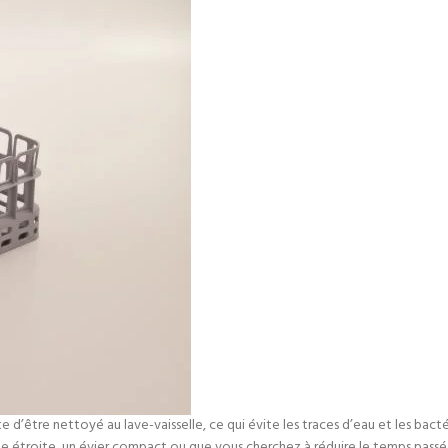
e d’être nettoyé au lave-vaisselle, ce qui évite les traces d’eau et les bact
ine étroite, un évier compact ou que vous cherchez à réduire le temps pass