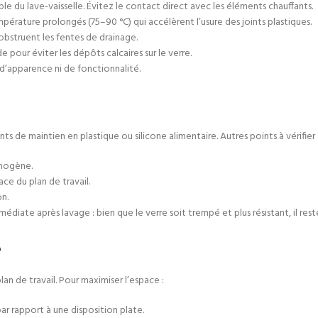
le du lave-vaisselle. Évitez le contact direct avec les éléments chauffants.
pérature prolongés (75–90 °C) qui accélèrent l’usure des joints plastiques.
’obstruent les fentes de drainage.
 pour éviter les dépôts calcaires sur le verre.
e d’apparence ni de fonctionnalité.
de maintien en plastique ou silicone alimentaire. Autres points à vérifier à
omogène.
ace du plan de travail.
n.
diate après lavage : bien que le verre soit trempé et plus résistant, il reste
e
lan de travail. Pour maximiser l’espace :
r rapport à une disposition plate.