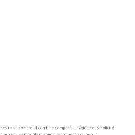
éries. En une phrase : il combine compacité, hygiène et simplicité
é à essuyer, ce modèle répond directement à ce besoin.