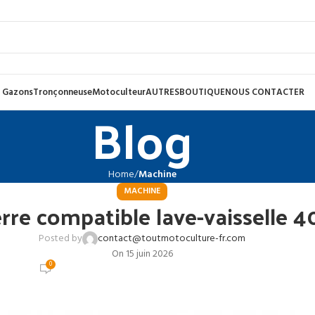
 Gazons
Tronçonneuse
Motoculteur
AUTRES
BOUTIQUE
NOUS CONTACTER
Blog
Home
Machine
MACHINE
erre compatible lave-vaisselle
Posted by
contact@toutmotoculture-fr.com
On 15 juin 2026
0