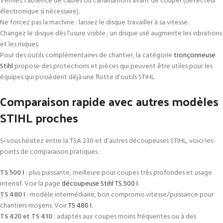
Vérifiez l’absence de câbles ou canalisations avant de couper (détecteur
électronique si nécessaire).
Ne forcez pas la machine : laissez le disque travailler à sa vitesse.
Changez le disque dès l’usure visible ; un disque usé augmente les vibrations
et les risques.
Pour des outils complémentaires de chantier, la catégorie
tronçonneuse
Stihl
propose des protections et pièces qui peuvent être utiles pour les
équipes qui possèdent déjà une flotte d’outils STIHL.
Comparaison rapide avec autres modèles
STIHL proches
Si vous hésitez entre la TSA 230 et d’autres découpeuses STIHL, voici les
points de comparaison pratiques :
TS 500 I
: plus puissante, meilleure pour coupes très profondes et usage
intensif. Voir la page
découpeuse Stihl TS 500 I
.
TS 480 I
: modèle intermédiaire, bon compromis vitesse/puissance pour
chantiers moyens. Voir
TS 480 I
.
TS 420 et TS 410
: adaptés aux coupes moins fréquentes ou à des