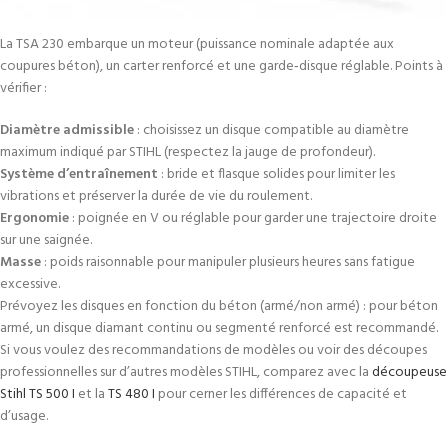
La TSA 230 embarque un moteur (puissance nominale adaptée aux
coupures béton), un carter renforcé et une garde‑disque réglable. Points à
vérifier :
Diamètre admissible
: choisissez un disque compatible au diamètre
maximum indiqué par STIHL (respectez la jauge de profondeur).
Système d’entraînement
: bride et flasque solides pour limiter les
vibrations et préserver la durée de vie du roulement.
Ergonomie
: poignée en V ou réglable pour garder une trajectoire droite
sur une saignée.
Masse
: poids raisonnable pour manipuler plusieurs heures sans fatigue
excessive.
Prévoyez les disques en fonction du béton (armé/non armé) : pour béton
armé, un disque diamant continu ou segmenté renforcé est recommandé.
Si vous voulez des recommandations de modèles ou voir des découpes
professionnelles sur d’autres modèles STIHL, comparez avec la
découpeuse
Stihl TS 500 I
et la
TS 480 I
pour cerner les différences de capacité et
d’usage.