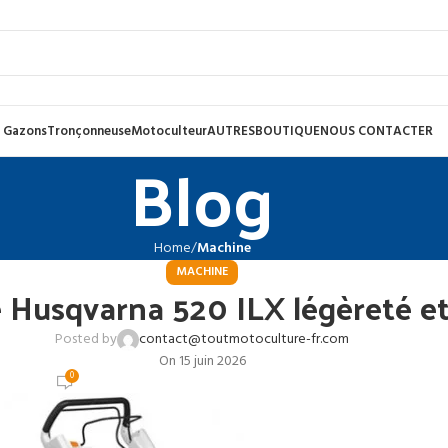
 Gazons
Tronçonneuse
Motoculteur
AUTRES
BOUTIQUE
NOUS CONTACTER
Blog
Home
Machine
MACHINE
e Husqvarna 520 ILX légèreté e
Posted by
contact@toutmotoculture-fr.com
On 15 juin 2026
0