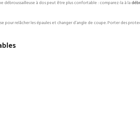
une débroussailleuse à dos peut être plus confortable : comparez-la à la
débr
ause pour relâcher les épaules et changer d’angle de coupe. Porter des prote
ables