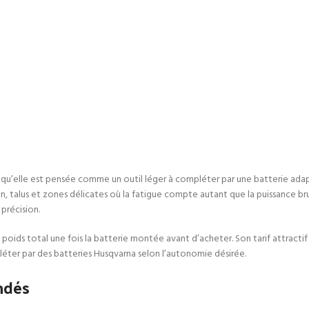
e qu’elle est pensée comme un outil léger à compléter par une batterie adap
ion, talus et zones délicates où la fatigue compte autant que la puissance 
précision.
poids total une fois la batterie montée avant d’acheter. Son tarif attractif
pléter par des batteries Husqvarna selon l’autonomie désirée.
ndés