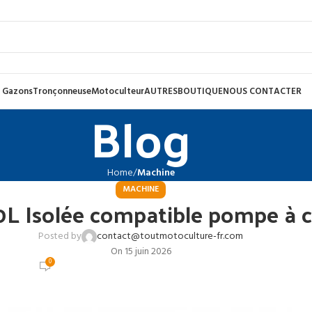
 Gazons
Tronçonneuse
Motoculteur
AUTRES
BOUTIQUE
NOUS CONTACTER
Blog
Home
Machine
MACHINE
L Isolée compatible pompe à c
Posted by
contact@toutmotoculture-fr.com
On 15 juin 2026
0