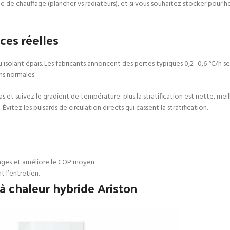
de de chauffage (plancher vs radiateurs), et si vous souhaitez stocker pour h
ces réelles
 isolant épais. Les fabricants annoncent des pertes typiques 0,2–0,6 °C/h 
ns normales.
t suivez le gradient de température: plus la stratification est nette, meilleu
vitez les puisards de circulation directs qui cassent la stratification.
rages et améliore le COP moyen.
 l’entretien.
 chaleur hybride Ariston