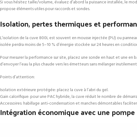
Si vous hésitez taille/volume, évaluez d’abord la puissance installée, le mo
propose éléments utiles pour raccords et sondes.
Isolation, pertes thermiques et performan
L’isolation de la cuve 800L est souvent en mousse injectée (PU) ou panneau
isolée perdra moins de 5–10 % d’énergie stockée sur 24 heures en conditio
Pour mesurer la performance sur site, placez une sonde en haut et une en bas e
d’envoyer l’eau la plus chaude vers les émetteurs sans mélanger inutilement. É
Points d’attention:
Isolation extérieure protégée: placez la cuve à l’abri du gel.
Gain calorifique: pour une PAC hybride, la cuve réduit le nombre de démar
Accessoires: habillage anti‑condensation et manches démontables facilitent
Intégration économique avec une pompe à