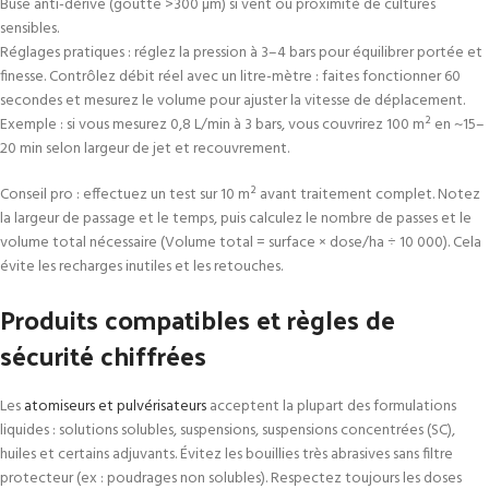
Buse anti-dérive (goutte >300 µm) si vent ou proximité de cultures
sensibles.
Réglages pratiques : réglez la pression à 3–4 bars pour équilibrer portée et
finesse. Contrôlez débit réel avec un litre-mètre : faites fonctionner 60
secondes et mesurez le volume pour ajuster la vitesse de déplacement.
Exemple : si vous mesurez 0,8 L/min à 3 bars, vous couvrirez 100 m² en ~15–
20 min selon largeur de jet et recouvrement.
Conseil pro : effectuez un test sur 10 m² avant traitement complet. Notez
la largeur de passage et le temps, puis calculez le nombre de passes et le
volume total nécessaire (Volume total = surface × dose/ha ÷ 10 000). Cela
évite les recharges inutiles et les retouches.
Produits compatibles et règles de
sécurité chiffrées
Les
atomiseurs et pulvérisateurs
acceptent la plupart des formulations
liquides : solutions solubles, suspensions, suspensions concentrées (SC),
huiles et certains adjuvants. Évitez les bouillies très abrasives sans filtre
protecteur (ex : poudrages non solubles). Respectez toujours les doses