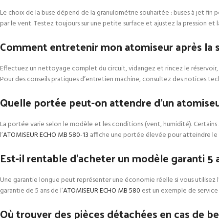
Le choix de la buse dépend de la granulométrie souhaitée : buses à jet fin p
par le vent. Testez toujours sur une petite surface et ajustez la pression e
Comment entretenir mon atomiseur après la s
Effectuez un nettoyage complet du circuit, vidangez et rincez le réservoir, c
Pour des conseils pratiques d’entretien machine, consultez des notices tec
Quelle portée peut-on attendre d’un atomise
La portée varie selon le modèle et les conditions (vent, humidité). Certain
l’
ATOMISEUR ECHO MB 580-13
affiche une portée élevée pour atteindre le 
Est-il rentable d’acheter un modèle garanti 5 
Une garantie longue peut représenter une économie réelle si vous utilisez l
garantie de 5 ans de l’
ATOMISEUR ECHO MB 580
est un exemple de service r
Où trouver des pièces détachées en cas de be