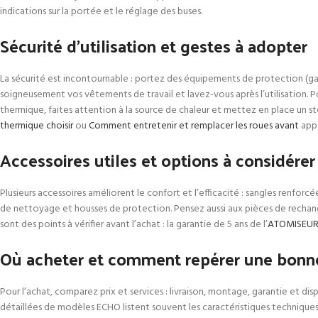
indications sur la portée et le réglage des buses.
Sécurité d’utilisation et gestes à adopter
La sécurité est incontournable : portez des équipements de protection (gant
soigneusement vos vêtements de travail et lavez-vous après l’utilisation. P
thermique, faites attention à la source de chaleur et mettez en place un st
thermique choisir
ou
Comment entretenir et remplacer les roues avant
appo
Accessoires utiles et options à considérer
Plusieurs accessoires améliorent le confort et l’efficacité : sangles renforc
de nettoyage et housses de protection. Pensez aussi aux pièces de rechange b
sont des points à vérifier avant l’achat : la garantie de 5 ans de l’
ATOMISEUR
Où acheter et comment repérer une bonne
Pour l’achat, comparez prix et services : livraison, montage, garantie et di
détaillées de modèles ECHO listent souvent les caractéristiques techniques 