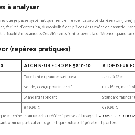
s à analyser
res que je passe systématiquement en revue : capacité du réservoir (litres),
es, facilité d’entretien, disponibilité des pièces détachées et garantie. Par
 et la fiabilité mécanique. Ces éléments font souvent la différence quand on c
or (repères pratiques)
80
ATOMISEUR ECHO MB 5810-20
ATOMISEUR EC
Excellente (grandes surfaces)
Jusqu’à 12 m
Solide, conçu pour intensif
Plus léger, maniab
Standard fabricant
Standard fabrican
849.99 €
689.99 €
e machine. Pour un achat réfléchi, pensez à l’usage : l’
ATOMISEUR ECHO M
sant pour un particulier exigeant qui souhaite légèreté et portée.