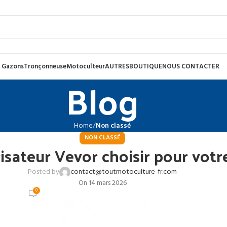
 Gazons
Tronçonneuse
Motoculteur
AUTRES
BOUTIQUE
NOUS CONTACTER
Blog
Home
Non classé
NON CLASSÉ
isateur Vevor choisir pour votre
Posted by
contact@toutmotoculture-fr.com
On 14 mars 2026
0