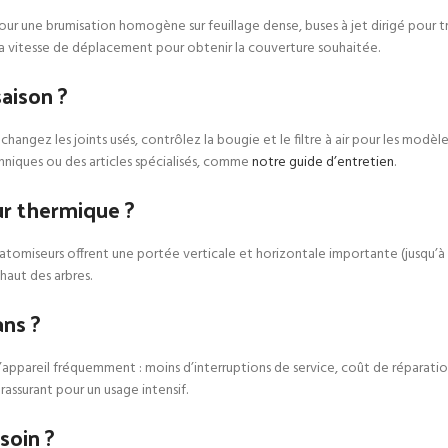
our une brumisation homogène sur feuillage dense, buses à jet dirigé pour tra
t la vitesse de déplacement pour obtenir la couverture souhaitée.
aison ?
hangez les joints usés, contrôlez la bougie et le filtre à air pour les modèl
hniques ou des articles spécialisés, comme
notre guide d’entretien
.
ur thermique ?
s atomiseurs offrent une portée verticale et horizontale importante (jusqu’à
haut des arbres.
ans ?
’appareil fréquemment : moins d’interruptions de service, coût de réparatio
assurant pour un usage intensif.
soin ?