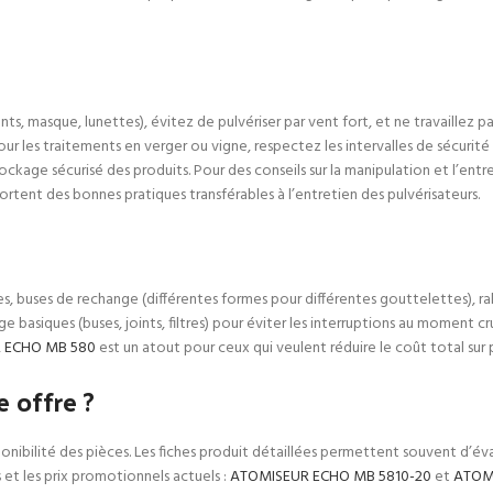
s, masque, lunettes), évitez de pulvériser par vent fort, et ne travaillez 
our les traitements en verger ou vigne, respectez les intervalles de sécurit
ockage sécurisé des produits. Pour des conseils sur la manipulation et l’ent
rtent des bonnes pratiques transférables à l’entretien des pulvérisateurs.
ées, buses de rechange (différentes formes pour différentes gouttelettes), ra
asiques (buses, joints, filtres) pour éviter les interruptions au moment cru
 ECHO MB 580
est un atout pour ceux qui veulent réduire le coût total sur p
 offre ?
sponibilité des pièces. Les fiches produit détaillées permettent souvent d’év
et les prix promotionnels actuels :
ATOMISEUR ECHO MB 5810-20
et
ATOMI