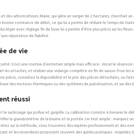
 et des arboriculteurs. Marie, qui gère un verger de 2 hectares, cherchait un
bonne constance de débit, ce qui lui a permis de réduire le temps de traitem
lus léger avec réglage fin de buse lui a permis d’être plus précis sur les fleur
une réputation de fiabilité.
ée de vie
rité. Voici une routine d’entretien simple mais efficace : rincer le réservoir 
es et les attaches, et réaliser une vidange complète en fin de saison. Pour le
 une pièce, consultez la disponibilité et le prix des pièces détachées, ou fa
 base des moteurs thermiques ou des systèmes de pulvérisation, et sur des b
ent réussi
le surdosage qui pollue et gaspille. La calibration consiste à mesurer le débi
rifier la granulométrie de la brume et la portée. Un test simple : marquez u
hésitez sur la méthode, vous trouverez des repères professionnels et des e
icant et les revendeurs proposent souvent des guides pratiques : regardez la 