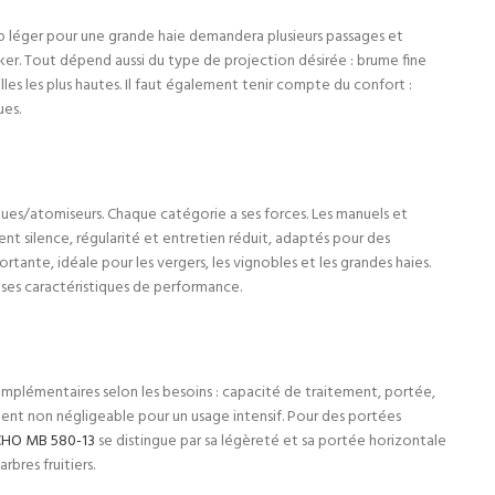
trop léger pour une grande haie demandera plusieurs passages et
cker. Tout dépend aussi du type de projection désirée : brume fine
lles les plus hautes. Il faut également tenir compte du confort :
ues.
iques/atomiseurs. Chaque catégorie a ses forces. Les manuels et
ent silence, régularité et entretien réduit, adaptés pour des
tante, idéale pour les vergers, les vignobles et les grandes haies.
ses caractéristiques de performance.
plémentaires selon les besoins : capacité de traitement, portée,
ent non négligeable pour un usage intensif. Pour des portées
HO MB 580-13
se distingue par sa légèreté et sa portée horizontale
rbres fruitiers.