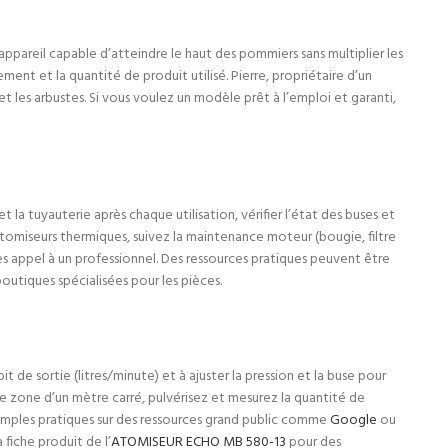
 appareil capable d’atteindre le haut des pommiers sans multiplier les
ent et la quantité de produit utilisé. Pierre, propriétaire d’un
s et les arbustes. Si vous voulez un modèle prêt à l’emploi et garanti,
et la tuyauterie après chaque utilisation, vérifier l’état des buses et
s atomiseurs thermiques, suivez la maintenance moteur (bougie, filtre
ites appel à un professionnel. Des ressources pratiques peuvent être
outiques spécialisées pour les pièces.
t de sortie (litres/minute) et à ajuster la pression et la buse pour
ne zone d’un mètre carré, pulvérisez et mesurez la quantité de
xemples pratiques sur des ressources grand public comme
Google
ou
fiche produit de l’
ATOMISEUR ECHO MB 580-13
pour des