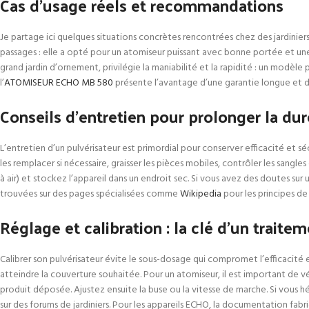
Cas d’usage réels et recommandations
Je partage ici quelques situations concrètes rencontrées chez des jardiniers
passages : elle a opté pour un atomiseur puissant avec bonne portée et une 
grand jardin d’ornement, privilégie la maniabilité et la rapidité : un modèle p
l’
ATOMISEUR ECHO MB 580
présente l’avantage d’une garantie longue et d’
Conseils d’entretien pour prolonger la dur
L’entretien d’un pulvérisateur est primordial pour conserver efficacité et sécu
les remplacer si nécessaire, graisser les pièces mobiles, contrôler les sangl
à air) et stockez l’appareil dans un endroit sec. Si vous avez des doutes sur
trouvées sur des pages spécialisées comme
Wikipedia
pour les principes de
Réglage et calibration : la clé d’un traitem
Calibrer son pulvérisateur évite le sous-dosage qui compromet l’efficacité et 
atteindre la couverture souhaitée. Pour un atomiseur, il est important de vé
produit déposée. Ajustez ensuite la buse ou la vitesse de marche. Si vous 
sur des forums de jardiniers. Pour les appareils ECHO, la documentation fabr