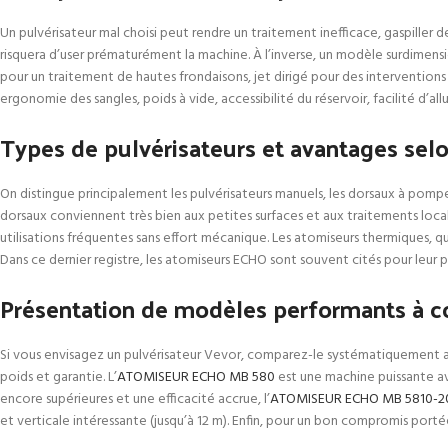
Un pulvérisateur mal choisi peut rendre un traitement inefficace, gaspiller 
risquera d’user prématurément la machine. À l’inverse, un modèle surdimensi
pour un traitement de hautes frondaisons, jet dirigé pour des interventions l
ergonomie des sangles, poids à vide, accessibilité du réservoir, facilité d
Types de pulvérisateurs et avantages selo
On distingue principalement les pulvérisateurs manuels, les dorsaux à pompe
dorsaux conviennent très bien aux petites surfaces et aux traitements localis
utilisations fréquentes sans effort mécanique. Les atomiseurs thermiques, qu
Dans ce dernier registre, les atomiseurs ECHO sont souvent cités pour leur p
Présentation de modèles performants à c
Si vous envisagez un pulvérisateur Vevor, comparez-le systématiquement a
poids et garantie. L’
ATOMISEUR ECHO MB 580
est une machine puissante av
encore supérieures et une efficacité accrue, l’
ATOMISEUR ECHO MB 5810-2
et verticale intéressante (jusqu’à 12 m). Enfin, pour un bon compromis portée