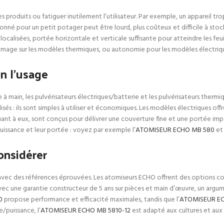
des produits ou fatiguer inutilement l’utilisateur. Par exemple, un appareil 
onné pour un petit potager peut être lourd, plus coûteux et difficile à sto
ocalisées, portée horizontale et verticale suffisante pour atteindre les feui
’allumage sur les modèles thermiques, ou autonomie pour les modèles électriq
n l’usage
 à main, les pulvérisateurs électriques/batterie et les pulvérisateurs therm
és : ils sont simples à utiliser et économiques. Les modèles électriques offr
ant à eux, sont conçus pour délivrer une couverture fine et une portée impor
uissance et leur portée : voyez par exemple l’
ATOMISEUR ECHO MB 580
et 
onsidérer
vec des références éprouvées. Les atomiseurs ECHO offrent des options com
ec une garantie constructeur de 5 ans sur pièces et main d’œuvre, un argum
0
propose performance et efficacité maximales, tandis que l’
ATOMISEUR EC
/puissance, l’
ATOMISEUR ECHO MB 5810-12
est adapté aux cultures et aux a