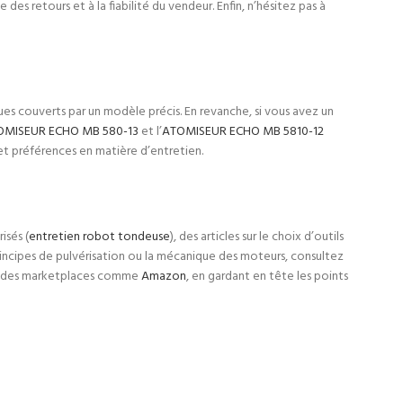
es retours et à la fiabilité du vendeur. Enfin, n’hésitez pas à
es couverts par un modèle précis. En revanche, si vous avez un
OMISEUR ECHO MB 580-13
et l’
ATOMISEUR ECHO MB 5810-12
 et préférences en matière d’entretien.
isés (
entretien robot tondeuse
), des articles sur le choix d’outils
principes de pulvérisation ou la mécanique des moteurs, consultez
ur des marketplaces comme
Amazon
, en gardant en tête les points