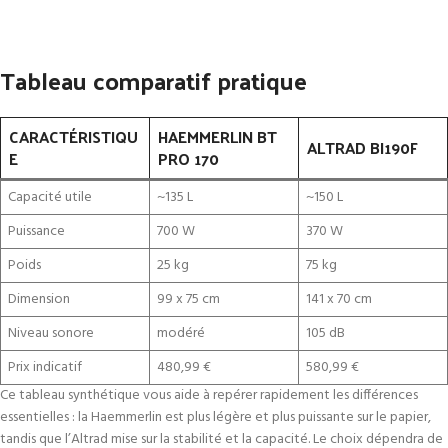
Tableau comparatif pratique
CARACTÉRISTIQU
HAEMMERLIN BT
ALTRAD BI190F
E
PRO 170
Capacité utile
~135 L
~150 L
Puissance
700 W
370 W
Poids
25 kg
75 kg
Dimension
99 x 75 cm
141 x 70 cm
Niveau sonore
modéré
105 dB
Prix indicatif
480,99 €
580,99 €
Ce tableau synthétique vous aide à repérer rapidement les différences
essentielles : la Haemmerlin est plus légère et plus puissante sur le papier,
tandis que l’Altrad mise sur la stabilité et la capacité. Le choix dépendra de