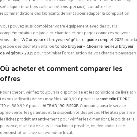
jeu de sangles et de cales pour l’arrimage est essentiel. Pour des mélanges
spécifiques (mortiers colle ou bétons spéciaux), consultez les
recommandations des fabricants de liants pour adapter la composition.
Vous pouvez aussi compléter votre équipement avec des outils
complémentaires de jardin et chantier, et nos pages connexes peuvent
vous aider :
WC broyeur et broyeurs végétaux : guide complet 2025
pour la
gestion des déchets verts, ou
tondo broyeur – Choisir le meilleur broyeur
de végétaux 2025
pour optimiser l’organisation de vos chantiers paysagers.
Où acheter et comment comparer les
offres
Pour acheter, vérifiez toujours la disponibilité et les conditions de livraison.
Les prix indicatifs de nos modèles : 480,99 € pour la
Haemmerlin BT PRO
170
et 580,99 € pour la
ALTRAD 190l BI190F
. Comparez aussi le service
après-vente, les garanties et la disponibilité des pièces. N’hésitez pas à lire
les fiches produit attentivement pour vérifier les dimensions, le poids et la
puissance, mais testez aussi la machine si possible, en demandant une
démonstration chez un revendeur local.