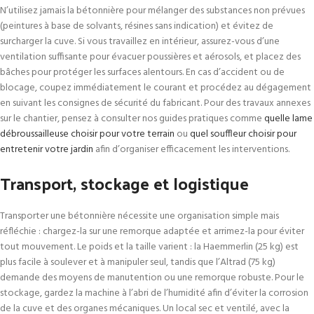
N’utilisez jamais la bétonnière pour mélanger des substances non prévues
(peintures à base de solvants, résines sans indication) et évitez de
surcharger la cuve. Si vous travaillez en intérieur, assurez-vous d’une
ventilation suffisante pour évacuer poussières et aérosols, et placez des
bâches pour protéger les surfaces alentours. En cas d’accident ou de
blocage, coupez immédiatement le courant et procédez au dégagement
en suivant les consignes de sécurité du fabricant. Pour des travaux annexes
sur le chantier, pensez à consulter nos guides pratiques comme
quelle lame
débroussailleuse choisir pour votre terrain
ou
quel souffleur choisir pour
entretenir votre jardin
afin d’organiser efficacement les interventions.
Transport, stockage et logistique
Transporter une bétonnière nécessite une organisation simple mais
réfléchie : chargez-la sur une remorque adaptée et arrimez-la pour éviter
tout mouvement. Le poids et la taille varient : la Haemmerlin (25 kg) est
plus facile à soulever et à manipuler seul, tandis que l’Altrad (75 kg)
demande des moyens de manutention ou une remorque robuste. Pour le
stockage, gardez la machine à l’abri de l’humidité afin d’éviter la corrosion
de la cuve et des organes mécaniques. Un local sec et ventilé, avec la