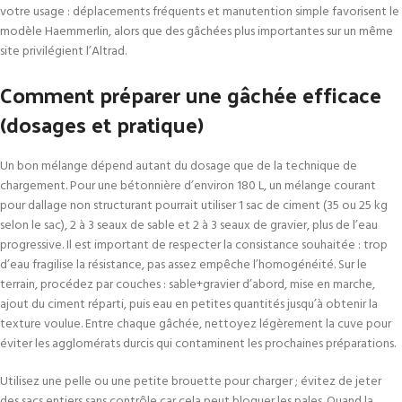
votre usage : déplacements fréquents et manutention simple favorisent le
modèle Haemmerlin, alors que des gâchées plus importantes sur un même
site privilégient l’Altrad.
Comment préparer une gâchée efficace
(dosages et pratique)
Un bon mélange dépend autant du dosage que de la technique de
chargement. Pour une bétonnière d’environ 180 L, un mélange courant
pour dallage non structurant pourrait utiliser 1 sac de ciment (35 ou 25 kg
selon le sac), 2 à 3 seaux de sable et 2 à 3 seaux de gravier, plus de l’eau
progressive. Il est important de respecter la consistance souhaitée : trop
d’eau fragilise la résistance, pas assez empêche l’homogénéité. Sur le
terrain, procédez par couches : sable+gravier d’abord, mise en marche,
ajout du ciment réparti, puis eau en petites quantités jusqu’à obtenir la
texture voulue. Entre chaque gâchée, nettoyez légèrement la cuve pour
éviter les agglomérats durcis qui contaminent les prochaines préparations.
Utilisez une pelle ou une petite brouette pour charger ; évitez de jeter
des sacs entiers sans contrôle car cela peut bloquer les pales. Quand la