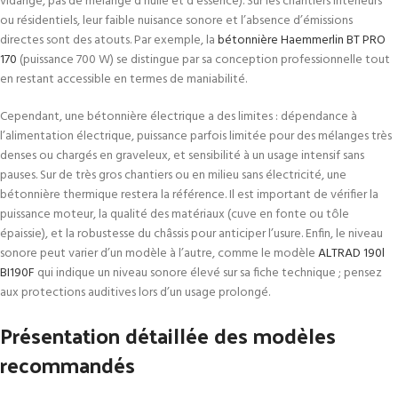
vidange, pas de mélange d’huile et d’essence). Sur les chantiers intérieurs
ou résidentiels, leur faible nuisance sonore et l’absence d’émissions
directes sont des atouts. Par exemple, la
bétonnière Haemmerlin BT PRO
170
(puissance 700 W) se distingue par sa conception professionnelle tout
en restant accessible en termes de maniabilité.
Cependant, une bétonnière électrique a des limites : dépendance à
l’alimentation électrique, puissance parfois limitée pour des mélanges très
denses ou chargés en graveleux, et sensibilité à un usage intensif sans
pauses. Sur de très gros chantiers ou en milieu sans électricité, une
bétonnière thermique restera la référence. Il est important de vérifier la
puissance moteur, la qualité des matériaux (cuve en fonte ou tôle
épaissie), et la robustesse du châssis pour anticiper l’usure. Enfin, le niveau
sonore peut varier d’un modèle à l’autre, comme le modèle
ALTRAD 190l
BI190F
qui indique un niveau sonore élevé sur sa fiche technique ; pensez
aux protections auditives lors d’un usage prolongé.
Présentation détaillée des modèles
recommandés