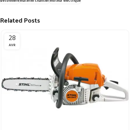
bétonnière
matériel chantier
moteur électrique
Related Posts
28
AVR