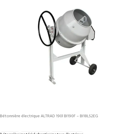
Bétonnière électrique ALTRAD 190l BI190F – BI18LS2EG