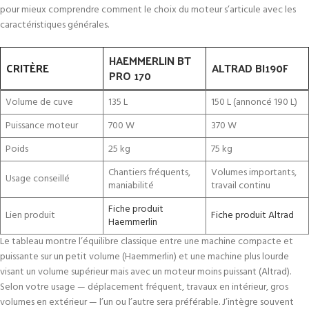
pour mieux comprendre comment le choix du moteur s’articule avec les
caractéristiques générales.
HAEMMERLIN BT
CRITÈRE
ALTRAD BI190F
PRO 170
Volume de cuve
135 L
150 L (annoncé 190 L)
Puissance moteur
700 W
370 W
Poids
25 kg
75 kg
Chantiers fréquents,
Volumes importants,
Usage conseillé
maniabilité
travail continu
Fiche produit
Lien produit
Fiche produit Altrad
Haemmerlin
Le tableau montre l’équilibre classique entre une machine compacte et
puissante sur un petit volume (Haemmerlin) et une machine plus lourde
visant un volume supérieur mais avec un moteur moins puissant (Altrad).
Selon votre usage — déplacement fréquent, travaux en intérieur, gros
volumes en extérieur — l’un ou l’autre sera préférable. J’intègre souvent