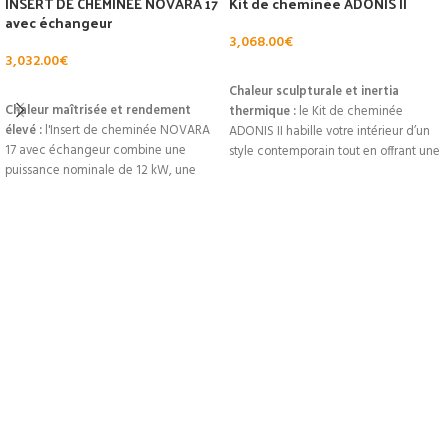
INSERT DE CHEMINÉE NOVARA 17
Kit de cheminée ADONIS II
avec échangeur
3,068.00
€
3,032.00
€
AJOUTER AU PANIER
AJOUTER AU PANIER
Chaleur sculpturale et inertia
Chaleur maîtrisée et rendement
thermique :
le Kit de cheminée
élevé :
l'Insert de cheminée NOVARA
ADONIS II habille votre intérieur d’un
17 avec échangeur combine une
style contemporain tout en offrant une
puissance nominale de 12 kW, une
chaleur durable grâce à son béton
classe énergétique A et un design
accumulant la chaleur. Compatible
anthracite élégant pour chauffer
avec l’insert Jonava IV, il combine
efficacement votre intérieur. Son
lignes nettes, montage simplifié et la
échangeur augmente la diffusion de
possibilité d’ajouter un coffre en bois
la chaleur tout en limitant la
pour un rendu sur‑mesure. Puissance
consommation de combustibles
nominale 8 kW, classe énergétique A.
(briquettes recommandées).
Produit en stock livré sous 3 jours
Disponible en stock à
€3032
avec
ouvrés au prix de
3 068 €
. Complétez
livraison possible sous 3 jours ouvrés
votre installation avec le
kit ARLBERG
pour les produits en stock. Optez pour
pour comparer les styles.
une installation performante et
durable — consultez aussi la version
NOVARA anthracite
pour