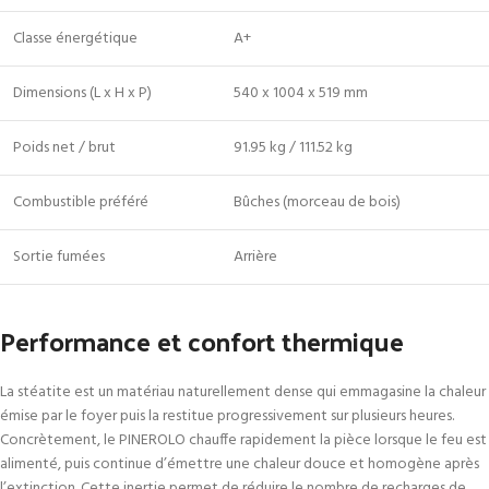
Classe énergétique
A+
Dimensions (L x H x P)
540 x 1004 x 519 mm
Poids net / brut
91.95 kg / 111.52 kg
Combustible préféré
Bûches (morceau de bois)
Sortie fumées
Arrière
Performance et confort thermique
La stéatite est un matériau naturellement dense qui emmagasine la chaleur
émise par le foyer puis la restitue progressivement sur plusieurs heures.
Concrètement, le PINEROLO chauffe rapidement la pièce lorsque le feu est
alimenté, puis continue d’émettre une chaleur douce et homogène après
l’extinction. Cette inertie permet de réduire le nombre de recharges de