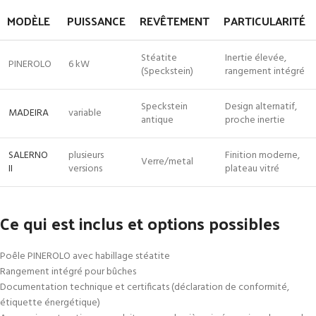
MODÈLE
PUISSANCE
REVÊTEMENT
PARTICULARITÉ
Stéatite
Inertie élevée,
PINEROLO
6 kW
(Speckstein)
rangement intégré
Speckstein
Design alternatif,
MADEIRA
variable
antique
proche inertie
SALERNO
plusieurs
Finition moderne,
Verre/metal
II
versions
plateau vitré
Ce qui est inclus et options possibles
Poêle PINEROLO avec habillage stéatite
Rangement intégré pour bûches
Documentation technique et certificats (déclaration de conformité,
étiquette énergétique)