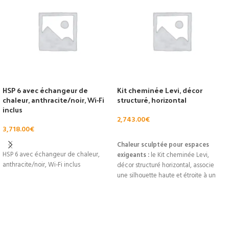
HSP 6 avec échangeur de
Kit cheminée Levi, décor
chaleur, anthracite/noir, Wi-Fi
structuré, horizontal
inclus
2,743.00
€
3,718.00
€
AJOUTER AU PANIER
AJOUTER AU PANIER
Chaleur sculptée pour espaces
HSP 6 avec échangeur de chaleur,
exigeants :
le Kit cheminée Levi,
anthracite/noir, Wi-Fi inclus
décor structuré horizontal, associe
une silhouette haute et étroite à un
habillage texturé qui transforme votre
pièce en point focal chaleureux.
Puissance nominale 8 kW pour un
confort durable, rendement élevé et
classe énergétique A pour maîtriser