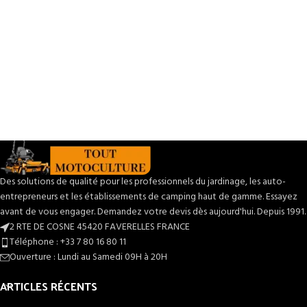
votre consommation de bois. Design
compact (644 x 641 x 408 mm) facile
à intégrer, sortie de cheminée
supérieure pour une installation
propre. Prix : €2743 — livraison sous 3
jours ouvrés si en stock. Complétez
votre intérieur avec la version épurée :
Kit de cheminée Levi, design
décoratif épuré
.
Des solutions de qualité pour les professionnels du jardinage, les auto-
entrepreneurs et les établissements de camping haut de gamme. Essayez
avant de vous engager. Demandez votre devis dès aujourd'hui. Depuis 1991.
2 RTE DE COSNE 45420 FAVERELLES FRANCE
Téléphone : +33 7 80 16 80 11
Ouverture : Lundi au Samedi 09H à 20H
ARTICLES RÉCENTS