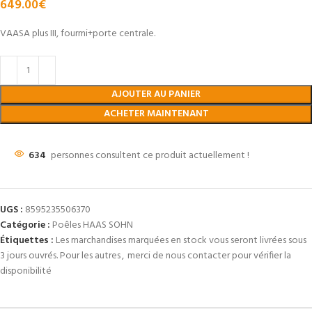
649.00
€
VAASA plus III, fourmi+porte centrale.
AJOUTER AU PANIER
ACHETER MAINTENANT
634
personnes consultent ce produit actuellement !
UGS :
8595235506370
Catégorie :
Poêles HAAS SOHN
Étiquettes :
Les marchandises marquées en stock vous seront livrées sous
3 jours ouvrés. Pour les autres
,
merci de nous contacter pour vérifier la
disponibilité