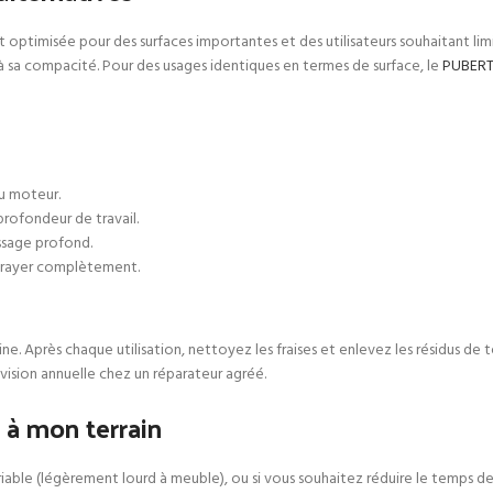
st optimisée pour des surfaces importantes et des utilisateurs souhaitant li
 à sa compacité. Pour des usages identiques en termes de surface, le
PUBERT
du moteur.
profondeur de travail.
assage profond.
ébrayer complètement.
e. Après chaque utilisation, nettoyez les fraises et enlevez les résidus de t
vision annuelle chez un réparateur agréé.
à mon terrain
 variable (légèrement lourd à meuble), ou si vous souhaitez réduire le temps d