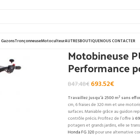
 Gazons
Tronçonneuse
Motoculteur
AUTRES
BOUTIQUE
NOUS CONTACTER
Motobineuse P
Performance po
693.52
€
847.48
€
Travaillez jusqu’à 2500 m² sans effo
cm, 6 fraises de 320 mm et une motori
surfaces. Maniable grâce au guidon repl
contrôle précis. Profitez de l’offre à
69
potagers et grands jardins, elle se tran
Honda FG 320
pour une alternative c