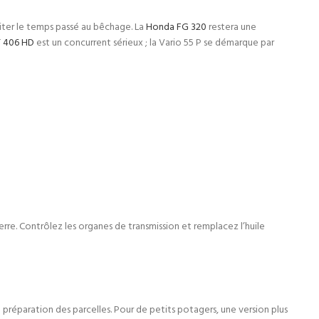
miter le temps passé au bêchage. La
Honda FG 320
restera une
 406 HD
est un concurrent sérieux ; la Vario 55 P se démarque par
erre. Contrôlez les organes de transmission et remplacez l’huile
e préparation des parcelles. Pour de petits potagers, une version plus