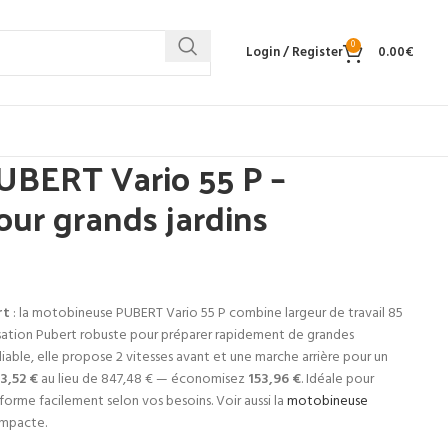
0
Login / Register
0.00
€
UBERT Vario 55 P –
ur grands jardins
rt
: la motobineuse PUBERT Vario 55 P combine largeur de travail 85
sation Pubert robuste pour préparer rapidement de grandes
iable, elle propose 2 vitesses avant et une marche arrière pour un
3,52 €
au lieu de 847,48 € — économisez
153,96 €
. Idéale pour
sforme facilement selon vos besoins. Voir aussi la
motobineuse
ompacte.