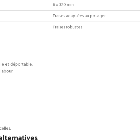
6 x 320 mm
Fraises adaptées au potager
Fraises robustes
ble et déportable.
 labour.
elles.
lternatives