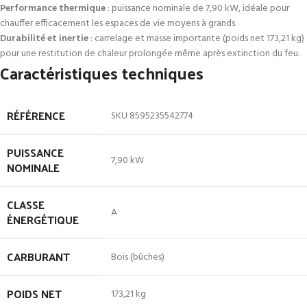
Performance thermique
: puissance nominale de 7,90 kW, idéale pour
chauffer efficacement les espaces de vie moyens à grands.
Durabilité et inertie
: carrelage et masse importante (poids net 173,21 kg)
pour une restitution de chaleur prolongée même après extinction du feu.
Caractéristiques techniques
RÉFÉRENCE
SKU 8595235542774
PUISSANCE
7,90 kW
NOMINALE
CLASSE
A
ÉNERGÉTIQUE
CARBURANT
Bois (bûches)
POIDS NET
173,21 kg