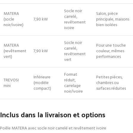
Socle noir
MATERA
Salon, pièce
carrelé,
(socle
7,90 kW
principale, maisons
revêtement
noir/ivoire)
bien isolées
ivoire
Socle noir
MATERA
Pour une touche
carrelé,
(revêtement
7,90 kW
couleur, mêmes
revêtement
vert)
performances
vert
Format
Inférieure
Petites pièces,
TREVOSI
réduit,
(modèle
chambres ou
mini
carrelage
compact)
surfaces réduites
noir/ivoire
Inclus dans la livraison et options
Poêle MATERA avec socle noir carrelé et revêtement ivoire