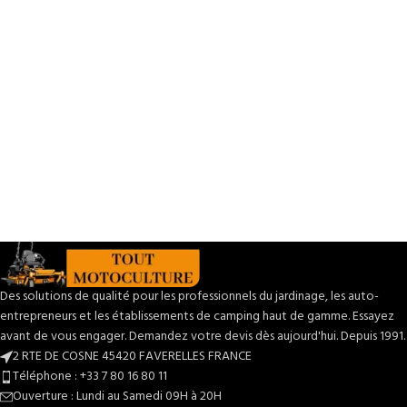
Des solutions de qualité pour les professionnels du jardinage, les auto-
entrepreneurs et les établissements de camping haut de gamme. Essayez
avant de vous engager. Demandez votre devis dès aujourd'hui. Depuis 1991.
2 RTE DE COSNE 45420 FAVERELLES FRANCE
Téléphone : +33 7 80 16 80 11
Ouverture : Lundi au Samedi 09H à 20H