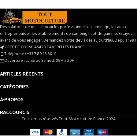
autonomie variable de 30 à 300
solution économique pour éviter les
minutes selon l’appareil utilisé — idéal
fuites d'huile et prolonger la durée de
pour l’entretien des jardins ou les
vie de votre machine. Pensez à
travaux légers répétés. Garantie
l'associer avec une chaîne neuve pour
constructeur 1 an (professionnels) / 2
Des solutions de qualité pour les professionnels du jardinage, les auto-
des performances optimales :
Chaîne
ans (particuliers). Prix compétitif :
STIHL Picco Micro
.
entrepreneurs et les établissements de camping haut de gamme. Essayez
175,43 € TTC.
Voir la BATTERIE STIHL AP
avant de vous engager. Demandez votre devis dès aujourd'hui. Depuis 1991.
500 S
pour usages intensifs.
2 RTE DE COSNE 45420 FAVERELLES FRANCE
Téléphone : +33 7 80 16 80 11
Ouverture : Lundi au Samedi 09H à 20H
ARTICLES RÉCENTS
CATÉGORIES
À PROPOS
RACCOURCIS
Tous droits réservés Tout Motoculture France 2024