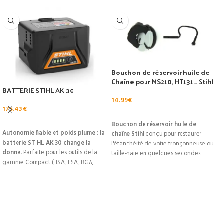
Bouchon de réservoir huile de
Chaîne pour MS210, HT131… Stihl
BATTERIE STIHL AK 30
14.99
€
175.43
€
AJOUTER AU PANIER
AJOUTER AU PANIER
Bouchon de réservoir huile de
Autonomie fiable et poids plume : la
chaîne Stihl
conçu pour restaurer
batterie STIHL AK 30 change la
l'étanchéité de votre tronçonneuse ou
donne.
Parfaite pour les outils de la
taille-haie en quelques secondes.
gamme Compact (HSA, FSA, BGA,
Compatible avec une large gamme
RMA) et compatible MSA 120 CBQ,
de modèles (MS210, HT131 et bien
elle délivre 36 V et 180 Wh dans un
d'autres), ce bouchon garantit un
format ultra-mobile (0,8 kg). LED
verrouillage sûr, une résistance aux
d'état de charge intégrée, recharge
hydrocarbures et une pose facile sans
rapide selon le chargeur, et
fuite. À seulement
14,99 €
, c'est la