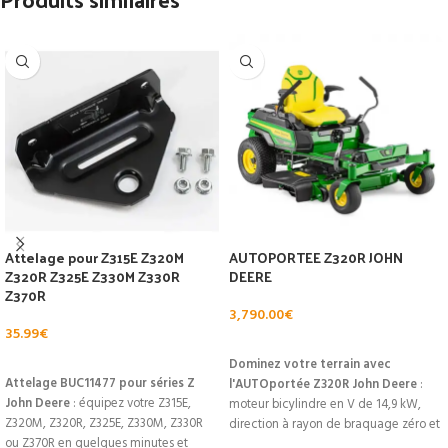
Attelage pour Z315E Z320M
AUTOPORTEE Z320R JOHN
Z320R Z325E Z330M Z330R
DEERE
Z370R
3,790.00
€
35.99
€
AJOUTER AU PANIER
AJOUTER AU PANIER
Dominez votre terrain avec
Attelage BUC11477 pour séries Z
l'AUTOportée Z320R John Deere
:
John Deere
: équipez votre Z315E,
moteur bicylindre en V de 14,9 kW,
Z320M, Z320R, Z325E, Z330M, Z330R
direction à rayon de braquage zéro et
ou Z370R en quelques minutes et
unité de coupe 107 cm pour une tonte