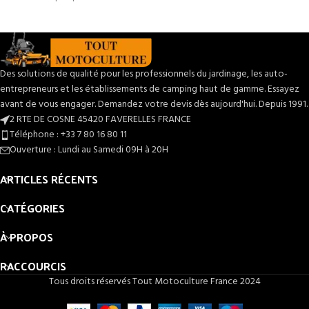
gagnez en polyvalence. Ce kit
rapide et professionnelle. Conçue
complet comprend la plaque
pour durer, elle combine maniabilité
d'attelage arrière, tous les boulons et
exceptionnelle, confort prolongé
contre-écrous nécessaires pour une
(siège supérieur avec accoudoirs en
installation fiable et sécurisée. Conçu
option) et rangements pratiques
Des solutions de qualité pour les professionnels du jardinage, les auto-
pour résister aux usages jardinage et
(compartiment outils fermé). Prix
entrepreneurs et les établissements de camping haut de gamme. Essayez
paysagisme, il permet de tracter
attractif à seulement
3 790 €
—
avant de vous engager. Demandez votre devis dès aujourd'hui. Depuis 1991.
équipements approuvés (chariots,
performance et robustesse réunies.
2 RTE DE COSNE 45420 FAVERELLES FRANCE
épandeurs, aérateurs) sans
Accessoirisez facilement : découvrez
Téléphone : +33 7 80 16 80 11
compromettre la maniabilité. Prix
le
bac de ramassage 230 L
Ouverture : Lundi au Samedi 09H à 20H
attractif à seulement
35,99€
— un
compatible
pour un ramassage
petit investissement pour de grandes
efficace.
ARTICLES RÉCENTS
fonctions. Voir aussi le
bac de
ramassage compatible
pour
compléter votre équipement.
CATÉGORIES
À PROPOS
RACCOURCIS
Tous droits réservés Tout Motoculture France 2024