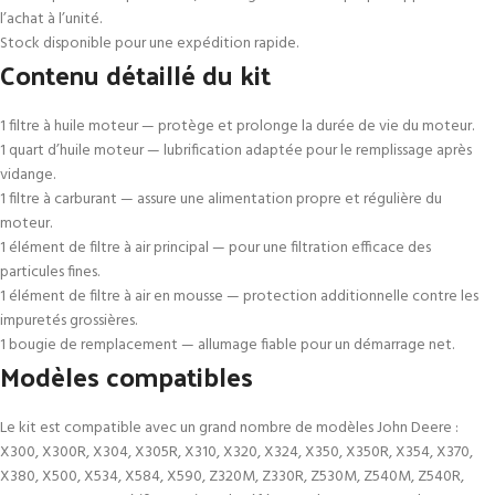
l’achat à l’unité.
Stock disponible pour une expédition rapide.
Contenu détaillé du kit
1 filtre à huile moteur — protège et prolonge la durée de vie du moteur.
1 quart d’huile moteur — lubrification adaptée pour le remplissage après
vidange.
1 filtre à carburant — assure une alimentation propre et régulière du
moteur.
1 élément de filtre à air principal — pour une filtration efficace des
particules fines.
1 élément de filtre à air en mousse — protection additionnelle contre les
impuretés grossières.
1 bougie de remplacement — allumage fiable pour un démarrage net.
Modèles compatibles
Le kit est compatible avec un grand nombre de modèles John Deere :
X300, X300R, X304, X305R, X310, X320, X324, X350, X350R, X354, X370,
X380, X500, X534, X584, X590, Z320M, Z330R, Z530M, Z540M, Z540R,