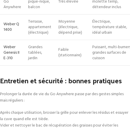
Go
pique-nique,
Très élevée
molette temp,
Anywhere
balcon
détendeur inclus
Terrasse,
Moyenne
Électrique,
Weber Q
appartement
(électrique,
température stable,
1400
(électrique)
dépend prise)
idéal urbain
Weber
Grandes
Puissant, multi-burners
Faible
Genesis II
tablées,
grandes surfaces de
(stationnaire)
E-310
jardin
cuisson
Entretien et sécurité : bonnes pratiques
Prolonger la durée de vie du Go Anywhere passe par des gestes simples
mais réguliers :
Après chaque utilisation, brosser la grille pour enlever les résidus et essuyer
la cuve quand elle est tiède.
Vider et nettoyer le bac de récupération des graisses pour éviter les