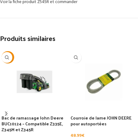
Voir la fiche produit Z545R et commander
Produits similaires
-24%
Bac de ramassage John Deere
Courroie de lame JOHN DEERE
BUC10124 – Compatible Z335E,
pour autoportées
Z345M et Z345R
48.99
€