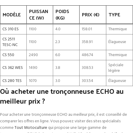
PUISSAN
POIDS
MODÈLE
PRIX (€)
TYPE
CE (W)
(KG)
CS 310 ES
1100
4.0
158.01
Thermique
CS 2511
1100
2.3
358.91
Élagueuse
TESC-NC
CS 550
2490
6.0
486.74
Thermique
Spéciale
CS 362 WES
1490
3.8
308.53
légère
CS 280 TES
1070
3.0
303.54
Élagueuse
Où acheter une tronçonneuse ECHO au
meilleur prix ?
Pour acheter une tronçonneuse ECHO au meilleur prix, il est conseillé de
comparer les offres en ligne. Vous pouvez visiter des sites spécialisés
comme
Tout Motoculture
qui propose une large gamme de