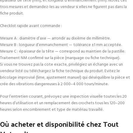
épaisseur de tête (mm), et longueur d’emmanchement (mm). Notez ces
trois mesures et demandez-les au vendeur si elles ne figurent pas dans la
fiche produit.
Checklist rapide avant commande :
Mesure A : diamètre d’axe — arrondir au dixième de millimètre.
Mesure B : longueur d’emmanchement — tolérance ±1 mm acceptée.
Mesure C : épaisseur de la tête — correspond au maintien de la pastille.
Traitement NM confirmé sur la pièce (marquage ou fiche technique).
Si vous ne trouvez pas la cote exacte, privilégiez un échange avec un
vendeur listé ou téléchargez la fiche technique du produit. Evitez le
bricolage improvisé (lime, ajustement manuel) qui déséquilibre la pièce et
crée des vibrations dangereuses à 2 000–4 000 tours/minute.
Pour l’entretien courant, prévoyez une inspection visuelle toutes les 20
heures d’utilisation et un remplacement des crochets tous les 120–200
heures selon encombrement et type de matériau travaillé.
Où acheter et disponibilité chez Tout