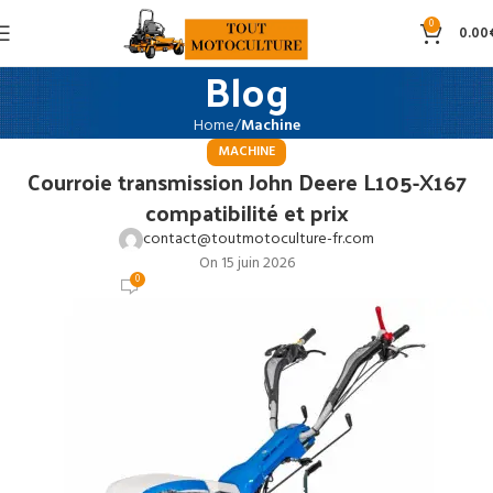
0
0.00
Blog
Home
Machine
MACHINE
Courroie transmission John Deere L105-X167
compatibilité et prix
contact@toutmotoculture-fr.com
On 15 juin 2026
0