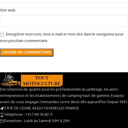
Site web
Enregistrer mon nom, mon e-mail et mon site dans le navigateur pour
mon prochain commentaire.
Des solutions de qualité pour les professionnels du jardinage, les auto-
entrepreneurs et les établissements de camping haut de gamme. Essayez
avant de vous engager. Demandez votre devis dès aujourd'hui. Depuis 1991.
2 RTE DE COSNE 45420 FAVERELLES FRANCE
Téléphone : +33 7 80 16 80 11
Ouverture : Lundi au Samedi 09H à 20H