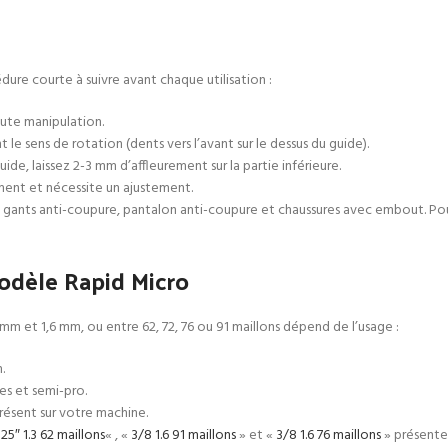
dure courte à suivre avant chaque utilisation :
ute manipulation.
le sens de rotation (dents vers l’avant sur le dessus du guide).
uide, laissez 2-3 mm d’affleurement sur la partie inférieure.
rement et nécessite un ajustement.
 gants anti-coupure, pantalon anti-coupure et chaussures avec embout. Pour
modèle Rapid Micro
mm et 1,6 mm, ou entre 62, 72, 76 ou 91 maillons dépend de l’usage :
.
es et semi-pro.
résent sur votre machine.
25″ 1.3 62 maillons
« , «
3/8 1.6 91 maillons
» et «
3/8 1.6 76 maillons
» présenten