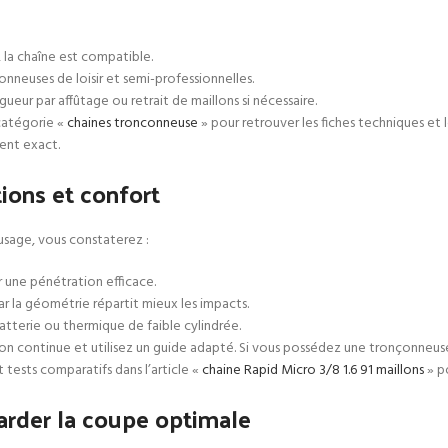
, la chaîne est compatible.
onneuses de loisir et semi-professionnelles.
ueur par affûtage ou retrait de maillons si nécessaire.
 catégorie «
chaines tronconneuse
» pour retrouver les fiches techniques et
ment exact.
ions et confort
l’usage, vous constaterez :
r une pénétration efficace.
r la géométrie répartit mieux les impacts.
tterie ou thermique de faible cylindrée.
ation continue et utilisez un guide adapté. Si vous possédez une tronçonneus
tests comparatifs dans l’article «
chaine Rapid Micro 3/8 1.6 91 maillons
» p
garder la coupe optimale