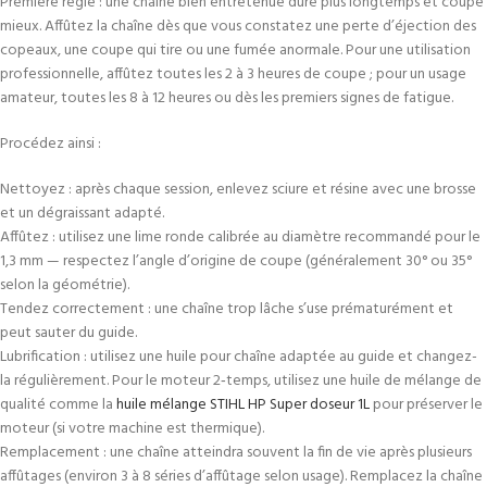
Première règle : une chaîne bien entretenue dure plus longtemps et coupe
mieux. Affûtez la chaîne dès que vous constatez une perte d’éjection des
copeaux, une coupe qui tire ou une fumée anormale. Pour une utilisation
professionnelle, affûtez toutes les 2 à 3 heures de coupe ; pour un usage
amateur, toutes les 8 à 12 heures ou dès les premiers signes de fatigue.
Procédez ainsi :
Nettoyez : après chaque session, enlevez sciure et résine avec une brosse
et un dégraissant adapté.
Affûtez : utilisez une lime ronde calibrée au diamètre recommandé pour le
1,3 mm — respectez l’angle d’origine de coupe (généralement 30° ou 35°
selon la géométrie).
Tendez correctement : une chaîne trop lâche s’use prématurément et
peut sauter du guide.
Lubrification : utilisez une huile pour chaîne adaptée au guide et changez-
la régulièrement. Pour le moteur 2‑temps, utilisez une huile de mélange de
qualité comme la
huile mélange STIHL HP Super doseur 1L
pour préserver le
moteur (si votre machine est thermique).
Remplacement : une chaîne atteindra souvent la fin de vie après plusieurs
affûtages (environ 3 à 8 séries d’affûtage selon usage). Remplacez la chaîne