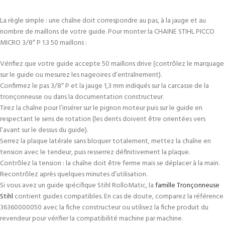
La règle simple : une chaîne doit correspondre au pas, à la jauge et au
nombre de maillons de votre guide. Pour monter la CHAINE STIHL PICCO
MICRO 3/8″ P 1.3 50 maillons :
Vérifiez que votre guide accepte 50 maillons drive (contrôlez le marquage
sur le guide ou mesurez les nageoires d’entraînement).
Confirmez le pas 3/8″ P et la jauge 1,3 mm indiqués sur la carcasse de la
tronçonneuse ou dans la documentation constructeur.
Tirez la chaîne pour l’insérer sur le pignon moteur puis sur le guide en
respectant le sens de rotation (les dents doivent être orientées vers
l’avant sur le dessus du guide).
Serrez la plaque latérale sans bloquer totalement, mettez la chaîne en
tension avec le tendeur, puis resserrez définitivement la plaque.
Contrôlez la tension : la chaîne doit être ferme mais se déplacer à la main.
Recontrôlez après quelques minutes d’utilisation.
Si vous avez un guide spécifique Stihl RolloMatic, la
famille Tronçonneuse
Stihl
contient guides compatibles. En cas de doute, comparez la référence
36360000050 avec la fiche constructeur ou utilisez la fiche produit du
revendeur pour vérifier la compatibilité machine par machine.