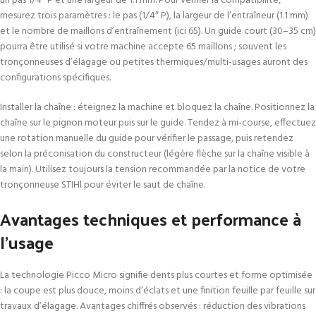
un pas 1/4″ P et une largeur de 1.1 mm. Pour vérifier la compatibilité,
mesurez trois paramètres : le pas (1/4″ P), la largeur de l’entraîneur (1.1 mm)
et le nombre de maillons d’entraînement (ici 65). Un guide court (30–35 cm)
pourra être utilisé si votre machine accepte 65 maillons ; souvent les
tronçonneuses d’élagage ou petites thermiques/multi-usages auront des
configurations spécifiques.
Installer la chaîne : éteignez la machine et bloquez la chaîne. Positionnez la
chaîne sur le pignon moteur puis sur le guide. Tendez à mi-course, effectuez
une rotation manuelle du guide pour vérifier le passage, puis retendez
selon la préconisation du constructeur (légère flèche sur la chaîne visible à
la main). Utilisez toujours la tension recommandée par la notice de votre
tronçonneuse STIHl pour éviter le saut de chaîne.
Avantages techniques et performance à
l’usage
La technologie Picco Micro signifie dents plus courtes et forme optimisée
: la coupe est plus douce, moins d’éclats et une finition feuille par feuille sur
travaux d’élagage. Avantages chiffrés observés : réduction des vibrations