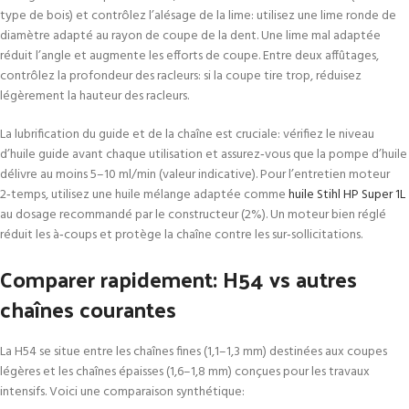
type de bois) et contrôlez l’alésage de la lime: utilisez une lime ronde de
diamètre adapté au rayon de coupe de la dent. Une lime mal adaptée
réduit l’angle et augmente les efforts de coupe. Entre deux affûtages,
contrôlez la profondeur des racleurs: si la coupe tire trop, réduisez
légèrement la hauteur des racleurs.
La lubrification du guide et de la chaîne est cruciale: vérifiez le niveau
d’huile guide avant chaque utilisation et assurez‑vous que la pompe d’huile
délivre au moins 5–10 ml/min (valeur indicative). Pour l’entretien moteur
2‑temps, utilisez une huile mélange adaptée comme
huile Stihl HP Super 1L
au dosage recommandé par le constructeur (2%). Un moteur bien réglé
réduit les à‑coups et protège la chaîne contre les sur‑sollicitations.
Comparer rapidement: H54 vs autres
chaînes courantes
La H54 se situe entre les chaînes fines (1,1–1,3 mm) destinées aux coupes
légères et les chaînes épaisses (1,6–1,8 mm) conçues pour les travaux
intensifs. Voici une comparaison synthétique: