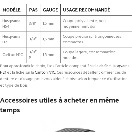
MODÈLE
PAS
GAUGE
USAGE RECOMMANDÉ
Husqvarna
Coupe polyvalente, bois
3/8″
1,5 mm
H54
moyennement dur
Husqvarna
Coupe précise sur tronçonneuses
3/8″
1,5 mm
H21
compactes
3/8″
Coupe légère, consommation
Carlton N1C
1,3 mm
P
moindre
Pour approfondir le choix, lisez l’article comparatif sur la
chaîne Husqvarna
H21
et la fiche sur la
Carlton N1C
. Ces ressources détaillent différences de
denture et d’usage pour vous aider à choisir selon fréquence d’utilisation
et type de bois.
Accessoires utiles à acheter en même
temps