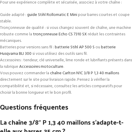
Pour une expérience complète et sécurisée, associez à votre chaîne :
Guide adapté :
guide Stihl Rollomatic E Mini
pour barres courtes et coupe
stable.
Tronçonneuse de qualité : si vous changez souvent de chaîne, une machine
robuste comme la
tronçonneuse Echo CS 7310 SX
réduit les contraintes
mécaniques.
Batteries pour versions sans fil :
batterie Stihl AP 500 S
ou
batterie
Husqvarna BLI 300
si vous utilisez des outils sans fil.
Accessoires : tendeur, clé universelle, lime ronde et lubrifiants présents dans
la rubrique
Accessoires motoculture
.
Vous pouvez commander la
chaîne Carlton N1C 3/8 P 1,3 40 maillons
directement sur le site pour livraison rapide. Pensez à vérifier la
compatibilité et, si nécessaire, consultez les articles comparatifs pour
choisir la bonne longueur et le bon profil.
Questions fréquentes
La chaîne 3/8″ P 1,3 40 maillons s’adapte-t-
elle aux barres 35 cm ?