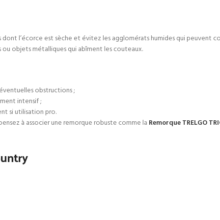
 dont l’écorce est sèche et évitez les agglomérats humides qui peuvent colm
es ou objets métalliques qui abîment les couteaux.
éventuelles obstructions ;
ent intensif ;
 si utilisation pro.
t, pensez à associer une remorque robuste comme la
Remorque TRELGO TRI
ountry