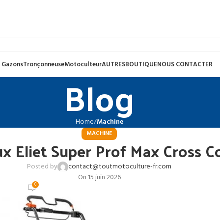
 Gazons
Tronçonneuse
Motoculteur
AUTRES
BOUTIQUE
NOUS CONTACTER
Blog
Home
Machine
MACHINE
 Eliet Super Prof Max Cross Co
Posted by
contact@toutmotoculture-fr.com
On 15 juin 2026
0