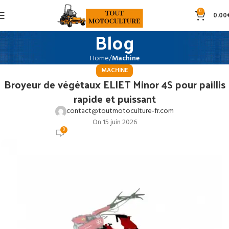
0
0.00
Blog
Home
Machine
MACHINE
Broyeur de végétaux ELIET Minor 4S pour paillis
rapide et puissant
contact@toutmotoculture-fr.com
On 15 juin 2026
0