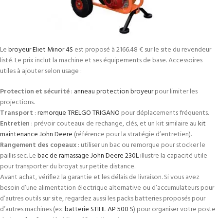
Le
broyeur Eliet Minor 4S
est proposé à 2166.48 € sur le site du revendeur
listé. Le prix inclut la machine et ses équipements de base. Accessoires
utiles à ajouter selon usage :
Protection et sécurité
:
anneau protection broyeur
pour limiter les
projections.
Transport
:
remorque TRELGO TRIGANO
pour déplacements fréquents.
Entretien
: prévoir couteaux de rechange, clés, et un kit similaire au
kit
maintenance John Deere
(référence pour la stratégie d’entretien).
Rangement des copeaux
: utiliser un bac ou remorque pour stocker le
paillis sec. Le
bac de ramassage John Deere 230L
illustre la capacité utile
pour transporter du broyat sur petite distance.
Avant achat, vérifiez la garantie et les délais de livraison. Si vous avez
besoin d’une alimentation électrique alternative ou d’accumulateurs pour
d’autres outils sur site, regardez aussi les packs batteries proposés pour
d’autres machines (ex.
batterie STIHL AP 500 S
) pour organiser votre poste