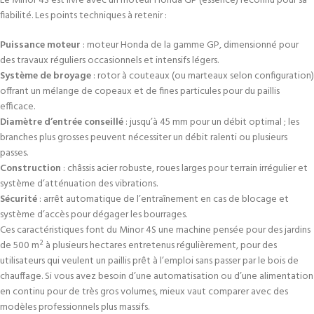
Le Minor 4S est livré avec un moteur Honda GP (essence) reconnu pour sa
fiabilité. Les points techniques à retenir :
Puissance moteur
: moteur Honda de la gamme GP, dimensionné pour
des travaux réguliers occasionnels et intensifs légers.
Système de broyage
: rotor à couteaux (ou marteaux selon configuration)
offrant un mélange de copeaux et de fines particules pour du paillis
efficace.
Diamètre d’entrée conseillé
: jusqu’à 45 mm pour un débit optimal ; les
branches plus grosses peuvent nécessiter un débit ralenti ou plusieurs
passes.
Construction
: châssis acier robuste, roues larges pour terrain irrégulier et
système d’atténuation des vibrations.
Sécurité
: arrêt automatique de l’entraînement en cas de blocage et
système d’accès pour dégager les bourrages.
Ces caractéristiques font du Minor 4S une machine pensée pour des jardins
de 500 m² à plusieurs hectares entretenus régulièrement, pour des
utilisateurs qui veulent un paillis prêt à l’emploi sans passer par le bois de
chauffage. Si vous avez besoin d’une automatisa­tion ou d’une alimentation
en continu pour de très gros volumes, mieux vaut comparer avec des
modèles professionnels plus massifs.