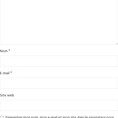
*
Nom
*
E-mail
Site web
Enregistrer mon nom, mon e-mail et mon site dans le navigateur pour