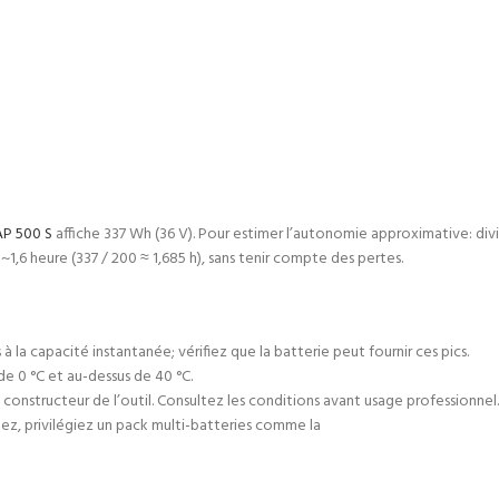
AP 500 S
affiche 337 Wh (36 V). Pour estimer l’autonomie approximative: divis
,6 heure (337 / 200 ≈ 1,685 h), sans tenir compte des pertes.
à la capacité instantanée; vérifiez que la batterie peut fournir ces pics.
e 0 °C et au-dessus de 40 °C.
 constructeur de l’outil. Consultez les conditions avant usage professionnel.
sitez, privilégiez un pack multi-batteries comme la