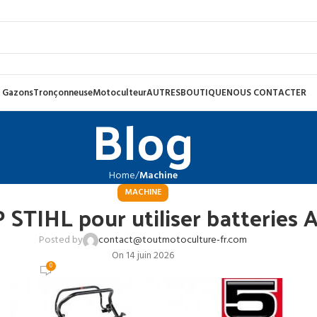
 Gazons
Tronçonneuse
Motoculteur
AUTRES
BOUTIQUE
NOUS CONTACTER
Blog
Home
Machine
MACHINE
STIHL pour utiliser batteries A
Posted by
contact@toutmotoculture-fr.com
On 14 juin 2026
0