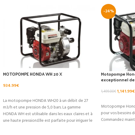
-24%
MOTOPOMPE HONDA WH 20 X
Motopompe Hond
exceptionnel de
934.99
€
1,141.99
€
1,499.00
€
AJOUTER AU PANIER
La motopompe HONDA WH20 à un débit de 27
AJOUTER AU PA
Motopompe Honda 
m3/h et une pression de 5,0 bars. La gamme
pour vos besoins 
HONDA WH est utilisable dans les eaux claires et à
Commandez mainte
une haute pression.Elle est parfaite pour irriguer le
jardin, pomper un puit et des eaux boueuses.
Cette Pompe ç eau WH 20 à une hauteur