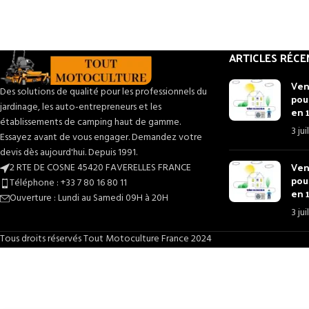
d’aspiration de 8 m pour une granulométrie
maximale de 3,0 mm.
LES “PLUS” DU PRODUIT
ARTICLES RÉCE
Autonomie au refoulement Maximum : 1H30
Ven
Hauteur maximale d’aspiration : jusqu’à 8 m
Des solutions de qualité pour les professionnels du
pou
Hauteur totale de refoulement : 50 m
jardinage, les auto-entrepreneurs et les
en 
Livrée avec raccords d’un diamètre de 50 mm
établissements de camping haut de gamme.
3 ju
(Type BF compatible avec Raccord Type BSPP)
Essayez avant de vous engager. Demandez votre
Livrée avec crépine et colliers
devis dès aujourd'hui. Depuis 1991.
Pompe légères et Haute Pression
Ven
2 RTE DE COSNE 45420 FAVERELLES FRANCE
GARANTIE CONSTRUCTEUR : PIÈCES ET MAIN
pou
Téléphone : +33 7 80 16 80 11
en 
D’OEUVRE – 1 ANS POUR LES PROFESSIONNELS – 2
Ouverture : Lundi au Samedi 09H à 20H
ANS POUR LES PARTICULIERS
3 ju
Tous droits réservés Tout Motoculture France 2024