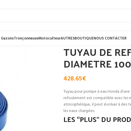
 Gazons
Tronçonneuse
Motoculteur
AUTRES
BOUTIQUE
NOUS CONTACTER
TUYAU DE REF
DIAMETRE 10
428.65
€
Tuyau pour pompe à eau Honda d’une l
refoulement est compatible avec les
atmosphérique, il peut évoluer à des te
les eaux chargées.
LES “PLUS” DU PRO