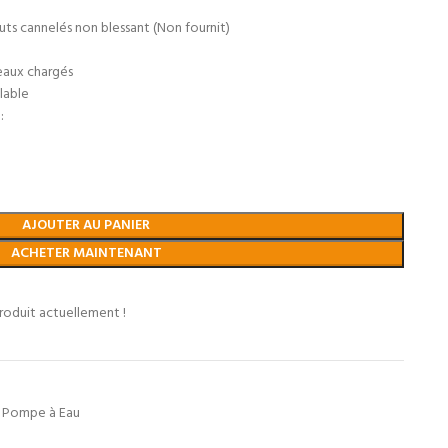
uts cannelés non blessant (Non fournit)
eaux chargés
lable
:
AJOUTER AU PANIER
ACHETER MAINTENANT
roduit actuellement !
Pompe à Eau