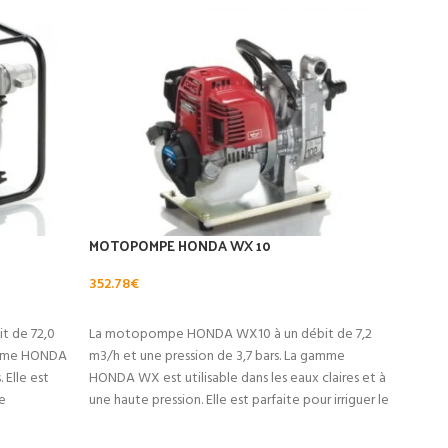
MOTOPOMPE HONDA WX 10
TUYA
80 M
352.78
€
185.2
AJOUTER AU PANIER
 de 72,0
La motopompe HONDA WX10 à un débit de 7,2
AJ
Tuyau
gamme HONDA
m3/h et une pression de 3,7 bars. La gamme
5 mèt
 Elle est
HONDA WX est utilisable dans les eaux claires et à
d’asp
e
une haute pression. Elle est parfaite pour irriguer le
Honda
 et de
jardin, pomper un puit et des eaux boueuses.
agent
 hauteur
Cette Pompe à eau WX 10 à une hauteur