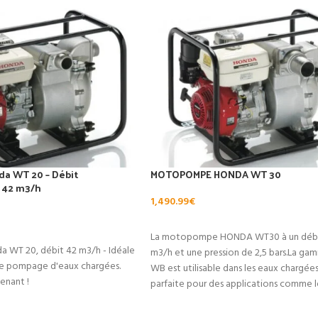
a WT 20 – Débit
MOTOPOMPE HONDA WT 30
 42 m3/h
1,490.99
€
AJOUTER AU PANIER
NIER
La motopompe HONDA WT30 à un débit
WT 20, débit 42 m3/h - Idéale
m3/h et une pression de 2,5 bars.La 
de pompage d'eaux chargées.
WB est utilisable dans les eaux chargées.
nant !
parfaite pour des applications comme l
pompage, le visage de cages, d’étangs
cuves. Cette Pompe a eau WT 30 à une