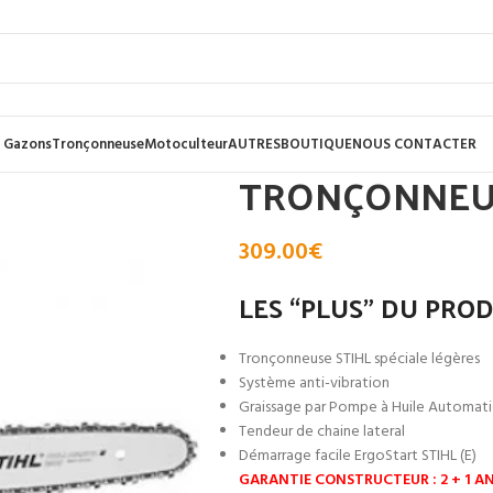
 Gazons
Tronçonneuse
Motoculteur
AUTRES
BOUTIQUE
NOUS CONTACTER
TRONÇONNEUSE
309.00
€
LES “PLUS” DU PRO
Tronçonneuse STIHL spéciale légères
Système anti-vibration
Graissage par Pompe à Huile Automat
Tendeur de chaine lateral
Démarrage facile ErgoStart STIHL (E)
GARANTIE CONSTRUCTEUR : 2 + 1 AN