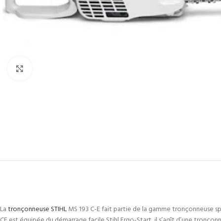
Click to enlarge
La
tronçonneuse STIHL
MS 193 C-E fait partie de la gamme tronçonneuse spé
CE est équipée du démarrage facile Stihl Ergo-Start, il s’agît d’une tronç