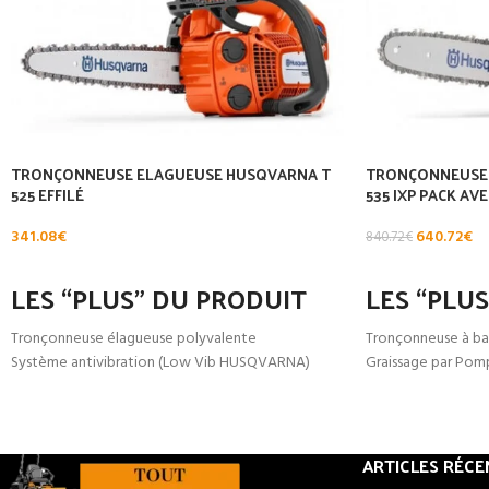
TRONÇONNEUSE ELAGUEUSE HUSQVARNA T
TRONÇONNEUSE 
525 EFFILÉ
535 IXP PACK AV
341.08
€
640.72
€
840.72
€
AJOUTER AU PANIER
AJOUTER AU PA
LES “PLUS” DU PRODUIT
LES “PLU
Tronçonneuse élagueuse polyvalente
Tronçonneuse à bat
Système antivibration (Low Vib HUSQVARNA)
Graissage par Pomp
Graissage de Chaîne automatique
Tendeur de chaine 
Tendeur de chaîne Latéral
Autonomie varie en
Air Injection (épuration de l’air d’admission)
fonction du modèle
Air Purge (Equipée d’une pompe d’amorcage)
Equivalente à un 
ARTICLES RÉCE
Tronçonneuse équipée de la Technologie X-Torq
Compatible avec le