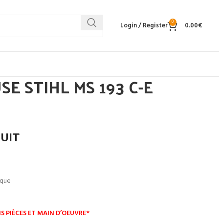
0
Login / Register
0.00
€
 STIHL MS 193 C-E
DUIT
ique
S PIÈCES ET MAIN D’OEUVRE*