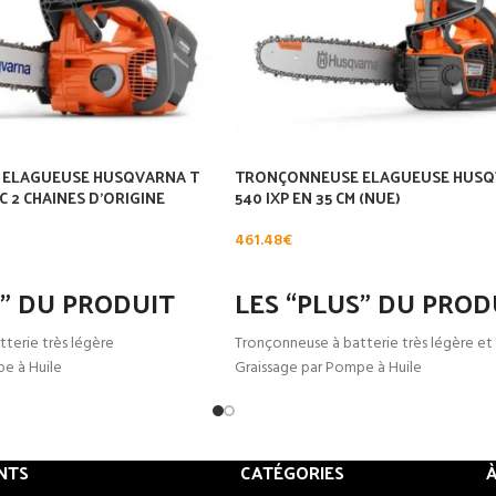
ELAGUEUSE HUSQVARNA T
TRONÇONNEUSE ELAGUEUSE HUSQ
EC 2 CHAINES D’ORIGINE
540 IXP EN 35 CM (NUE)
461.48
€
NIER
AJOUTER AU PANIER
S” DU PRODUIT
LES “PLUS” DU PROD
terie très légère
Tronçonneuse à batterie très légère et
e à Huile
Graissage par Pompe à Huile
rapide et avec outil
Tendeur de chaine rapide et avec outil
tre 50 min et 4 heures en
Equivalente à un élagueuse thermique 
 de la batterie
Connectivité HFS intégré à la machine
élagueuse thermique de 35 cm3
Compatible avec les batteries de la g
NTS
CATÉGORIES
s batteries de la gamme BLI
(Disponible à la page Accessoire batter