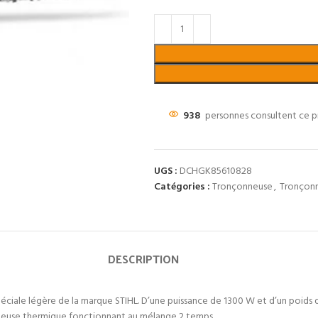
938
personnes consultent ce p
UGS :
DCHGK85610828
Catégories :
Tronçonneuse
,
Tronçonn
DESCRIPTION
ciale légère de la marque STIHL. D’une puissance de 1300 W et d’un poids d
onneuse thermique fonctionnant au mélange 2 temps.