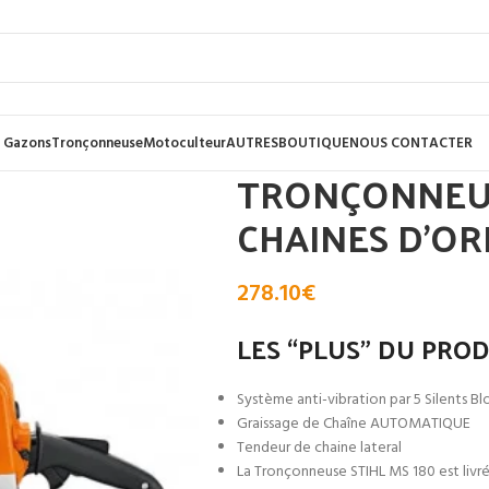
 Gazons
Tronçonneuse
Motoculteur
AUTRES
BOUTIQUE
NOUS CONTACTER
TRONÇONNEUSE
CHAINES D’OR
278.10
€
LES “PLUS” DU PRO
Système anti-vibration par 5 Silents Bl
Graissage de Chaîne AUTOMATIQUE
Tendeur de chaine lateral
La Tronçonneuse STIHL MS 180 est livré