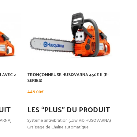
 AVEC 2
TRONÇONNEUSE HUSQVARNA 450E II (E-
TRON
SERIES)
AVEC
449.00
€
338.
AJOUTER AU PANIER
AJ
UIT
LES “PLUS” DU PRODUIT
LE
VARNA)
Système antivibration (Low Vib HUSQVARNA)
Systè
Graissage de Chaîne automatique
Grais
Tendeur de chaîne rapide (sans outil)
Tende