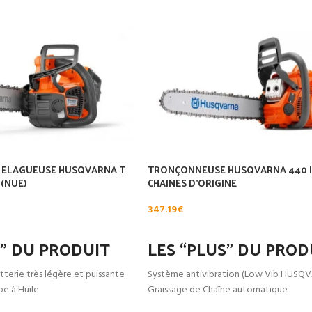
ELAGUEUSE HUSQVARNA T
TRONÇONNEUSE HUSQVARNA 440 II
 (NUE)
CHAINES D’ORIGINE
347.19
€
NIER
AJOUTER AU PANIER
S” DU PRODUIT
LES “PLUS” DU PROD
terie très légère et puissante
Système antivibration (Low Vib HUSQ
e à Huile
Graissage de Chaîne automatique
rapide et avec outil
Tendeur de chaîne latéral