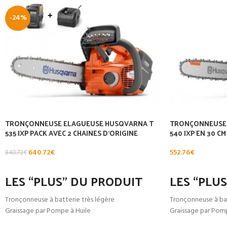
-24%
TRONÇONNEUSE ELAGUEUSE HUSQVARNA T
TRONÇONNEUSE 
535 IXP PACK AVEC 2 CHAINES D’ORIGINE
540 IXP EN 30 CM
640.72
€
552.76
€
840.72
€
AJOUTER AU PANIER
AJOUTER AU PA
LES “PLUS” DU PRODUIT
LES “PLU
Tronçonneuse à batterie très légère
Tronçonneuse à bat
Graissage par Pompe à Huile
Graissage par Pomp
Tendeur de chaine rapide et avec outil
Tendeur de chaine 