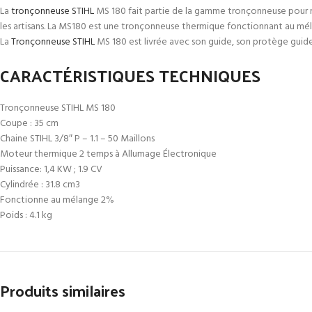
La
tronçonneuse STIHL
MS 180 fait partie de la gamme tronçonneuse pour mai
les artisans. La MS180 est une tronçonneuse thermique fonctionnant au mé
La
Tronçonneuse STIHL
MS 180 est livrée avec son guide, son protège guide
CARACTÉRISTIQUES TECHNIQUES
Tronçonneuse STIHL MS 180
Coupe : 35 cm
Chaine STIHL 3/8″ P – 1.1 – 50 Maillons
Moteur thermique 2 temps à Allumage Électronique
Puissance: 1,4 KW ; 1.9 CV
Cylindrée : 31.8 cm3
Fonctionne au mélange 2%
Poids : 4.1 kg
Produits similaires