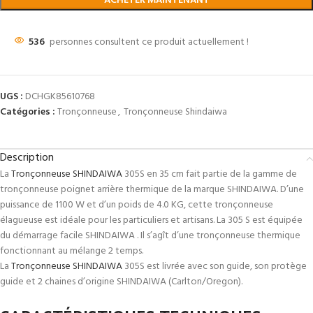
ACHETER MAINTENANT
536
personnes consultent ce produit actuellement !
UGS :
DCHGK85610768
Catégories :
Tronçonneuse
,
Tronçonneuse Shindaiwa
Description
La
Tronçonneuse SHINDAIWA
305S en 35 cm fait partie de la gamme de
tronçonneuse poignet arrière thermique de la marque SHINDAIWA. D’une
puissance de 1100 W et d’un poids de 4.0 KG, cette tronçonneuse
élagueuse est idéale pour les particuliers et artisans. La 305 S est équipée
du démarrage facile SHINDAIWA . Il s’agît d’une tronçonneuse thermique
fonctionnant au mélange 2 temps.
La
Tronçonneuse SHINDAIWA
305S est livrée avec son guide, son protège
guide et 2 chaines d’origine SHINDAIWA (Carlton/Oregon).