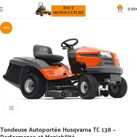
0
0.00
-18%
Click to enlarge
Tondeuse Autoportée Husqvarna TC 138 –
Performance et Maniabilité