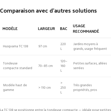
Comparaison avec d’autres solutions
USAGE
MODÈLE
LARGEUR
BAC
RECOMMANDÉ
220
Jardins moyens à
Husqvarna TC 138
97 cm
L
grands, usage fréquent
120–
Tondeuse
Petites surfaces, allées
70–85 cm
160
compacte standard
serrées
L
>
Modèle haut de
Très grandes
> 110 cm
250
gamme
propriétés, pros
L
La TC 138 se positionne entre la tondeuse compacte — idéale pour petites