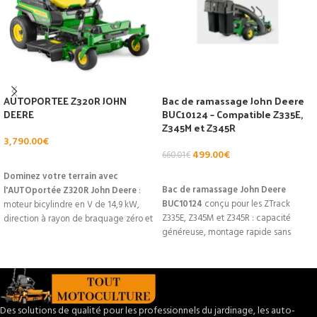
AUTOPORTEE Z320R JOHN
Bac de ramassage John Deere
DEERE
BUC10124 – Compatible Z335E,
Z345M et Z345R
3,790.00
€
499.00
€
660.01
€
AJOUTER AU PANIER
AJOUTER AU PANIER
Dominez votre terrain avec
Bac de ramassage John Deere
l'AUTOportée Z320R John Deere
:
BUC10124
conçu pour les ZTrack
moteur bicylindre en V de 14,9 kW,
Z335E, Z345M et Z345R : capacité
direction à rayon de braquage zéro et
généreuse, montage rapide sans
unité de coupe 107 cm pour une tonte
outils et matériaux traités anti-UV pour
rapide et professionnelle. Conçue
durer des saisons. Profitez d'une
pour durer, elle combine maniabilité
collecte efficace de l'herbe et des
exceptionnelle, confort prolongé
feuilles avec un indicateur de
(siège supérieur avec accoudoirs en
remplissage visible depuis le siège et
option) et rangements pratiques
Des solutions de qualité pour les professionnels du jardinage, les auto-