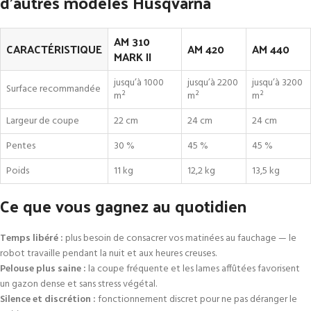
d’autres modèles Husqvarna
AM 310
CARACTÉRISTIQUE
AM 420
AM 440
MARK II
jusqu’à 1000
jusqu’à 2200
jusqu’à 3200
Surface recommandée
m²
m²
m²
Largeur de coupe
22 cm
24 cm
24 cm
Pentes
30 %
45 %
45 %
Poids
11 kg
12,2 kg
13,5 kg
Ce que vous gagnez au quotidien
Temps libéré :
plus besoin de consacrer vos matinées au fauchage — le
robot travaille pendant la nuit et aux heures creuses.
Pelouse plus saine :
la coupe fréquente et les lames affûtées favorisent
un gazon dense et sans stress végétal.
Silence et discrétion :
fonctionnement discret pour ne pas déranger le